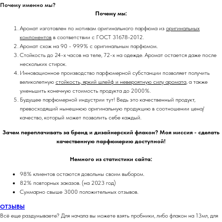
Почему именно мы?
Почему мы:
Аромат изготовлен по мотивам оригинального парфюма из
оригинальных
компонентов
в соответствии с ГОСТ 31678-2012.
Аромат схож на 90 - 99.9% с оригинальным парфюмом.
Стойкость до 24-х часов на теле, 72-х на одежде. Аромат остается даже после
нескольких стирок.
Инновационное производство парфюмерной субстанции позволяет получить
великолепную
стойкость, яркий шлейф и невероятную силу аромата
, а также
уменьшить конечную стоимость продукта до 2000%.
Будущее парфюмерной индустрии тут! Ведь это качественный продукт,
превосходящий нынешнюю оригинальную продукцию в соотношении цена/
качество, который может позволить себе каждый.
Зачем переплачивать за бренд и дизайнерский флакон? Моя миссия - сделать
качественную парфюмерию доступной!
Немного из статистики сайта:
98% клиентов остаются довольны своим выбором.
82% повторных заказов. (на 2023 год)
Суммарно свыше 3000 положительных отзывов.
ОТЗЫВЫ
Всё еще раздумываете? Для начала вы можете взять пробники, либо флакон на 13мл, для