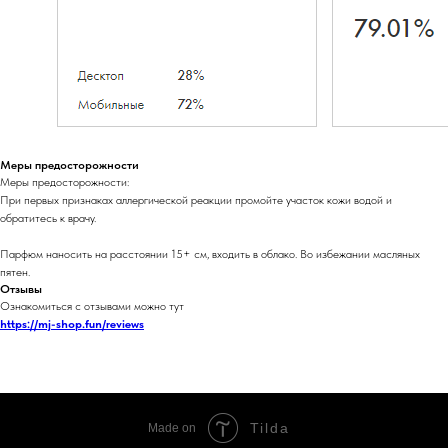
Меры предосторожности
Меры предосторожности:
При первых признаках аллергической реакции промойте участок кожи водой и
обратитесь к врачу.
Парфюм наносить на расстоянии 15+ см, входить в облако. Во избежании масляных
пятен.
Отзывы
Ознакомиться с отзывами можно тут
https://mj-shop.fun/reviews
Tilda
Made on