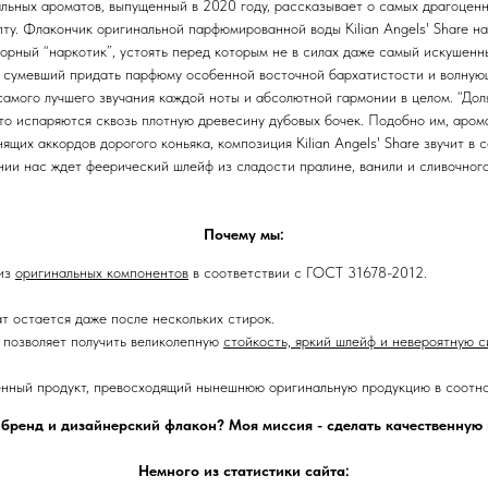
льных ароматов, выпущенный в 2020 году, рассказывает о самых драгоценн
ту. Флакончик оригинальной парфюмированной воды Kilian Angels' Share н
орный “наркотик”, устоять перед которым не в силах даже самый искушен
, сумевший придать парфюму особенной восточной бархатистости и волную
амого лучшего звучания каждой ноты и абсолютной гармонии в целом. “Доля
что испаряются сквозь плотную древесину дубовых бочек. Подобно им, аром
ящих аккордов дорогого коньяка, композиция Kilian Angels' Share звучит в
нии нас ждет феерический шлейф из сладости пралине, ванили и сливочного
Почему мы:
 из
оригинальных компонентов
в соответствии с ГОСТ 31678-2012.
ат остается даже после нескольких стирок.
позволяет получить великолепную
стойкость, яркий шлейф и невероятную с
енный продукт, превосходящий нынешнюю оригинальную продукцию в соотно
 бренд и дизайнерский флакон? Моя миссия - сделать качественну
Немного из статистики сайта: