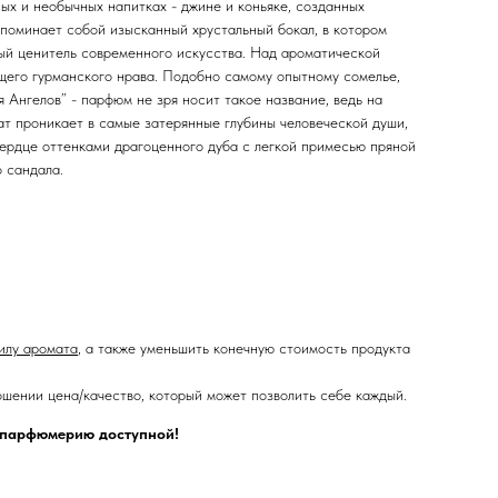
ых и необычных напитках - джине и коньяке, созданных
апоминает собой изысканный хрустальный бокал, в котором
ный ценитель современного искусства. Над ароматической
щего гурманского нрава. Подобно самому опытному сомелье,
 Ангелов” - парфюм не зря носит такое название, ведь на
ат проникает в самые затерянные глубины человеческой души,
 сердце оттенками драгоценного дуба с легкой примесью пряной
 сандала.
илу аромата
, а также уменьшить конечную стоимость продукта
шении цена/качество, который может позволить себе каждый.
ю парфюмерию доступной!