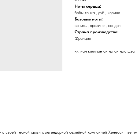
Ноты сердца:
бобы тонка , дуб , корица
Базовые ноты:
ваниль , пралине , сандал
Страна производства:
Франция
килиан киллиан ангел ангелс шэа
 о своей тесной связи с легендарной семейной компанией Хенесси, чье и