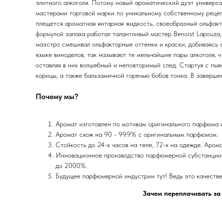
элитного алкоголя. Потому новый ароматический дуэт универса
мастерами торговой марки по уникальному собственному рецеп
плещется ароматная янтарная жидкость, своеобразный ольфакт
формулой запаха работал талантливый мастер Benoist Lapouza
маэстро смешивал ольфакторные оттенки и краски, добиваясь с
языке виноделов, так называют те мельчайшие пары алкоголя, 
оставляя в них волшебный и неповторимый след. Стартуя с пьян
корицы, а также бальзамичной горечью бобов тонка. В заверше
Почему мы?
Аромат изготовлен по мотивам оригинального парфюма
Аромат схож на 90 - 99.9% с оригинальным парфюмом.
Стойкость до 24-х часов на теле, 72-х на одежде. Аром
Инновационное производство парфюмерной субстанции 
до 2000%.
Будущее парфюмерной индустрии тут! Ведь это качеств
Зачем переплачивать за