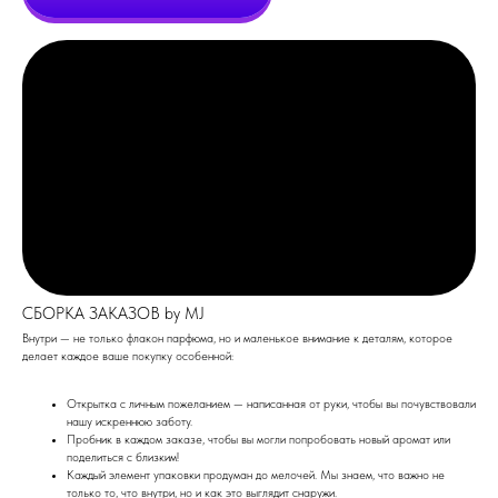
СБОРКА ЗАКАЗОВ by MJ
Внутри — не только флакон парфюма, но и маленькое внимание к деталям, которое
делает каждое ваше покупку особенной:
Открытка с личным пожеланием — написанная от руки, чтобы вы почувствовали
нашу искреннюю заботу.
Пробник в каждом заказе, чтобы вы могли попробовать новый аромат или
поделиться с близким!
Каждый элемент упаковки продуман до мелочей. Мы знаем, что важно не
только то, что внутри, но и как это выглядит снаружи.