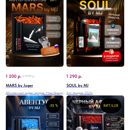
ХИТ
1 200
р.
1 290
р.
2 000
р.
MARS by Joger
SOUL by MJ
Абсолютный лидер продаж. Наш бренд!
Хит продаж 2025г
-35 %
ХИТ/LUX