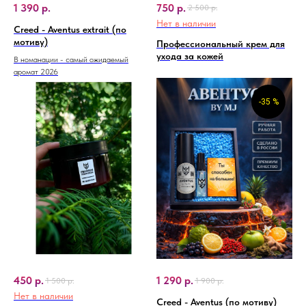
1 390
р.
750
р.
2 500
р.
Нет в наличии
Creed - Aventus extrait (по
мотиву)
Профессиональный крем для
ухода за кожей
В номанации - самый ожидаемый
аромат 2026
-35 %
450
р.
1 290
р.
1 500
р.
1 900
р.
Нет в наличии
Creed - Aventus (по мотиву)