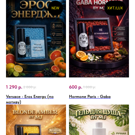
NEW
ХИТ/LUX
1 290
р.
600
р.
2 000
р.
1 000
р.
Versace - Eros Energy (по
Hormone Paris - Gaba
мотиву)