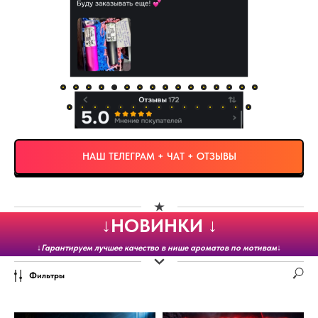
НАШ ТЕЛЕГРАМ + ЧАТ + ОТЗЫВЫ
↓НОВИНКИ ↓
↓
Гарантируем лучшее качество в нише ароматов по мотивам
↓
Фильтры