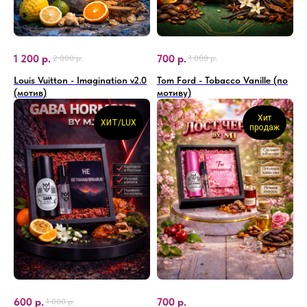
1 200
р.
700
р.
2 000
р.
1 000
р.
Louis Vuitton - Imagination v2.0
Tom Ford - Tobacco Vanille (по
(мотив)
мотиву)
Хит
ХИТ/LUX
продаж
600
р.
700
р.
1 000
р.