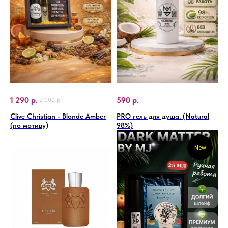
1 290
р.
590
р.
2 000
р.
Clive Christian - Blonde Amber
PRO гель для душа. (Natural
(по мотиву)
98%)
New