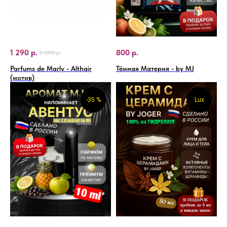
1 290
р.
800
р.
2 000
р.
Parfums de Marly - Althair
Тёмная Материя - by MJ
(мотив)
-35 %
Lux