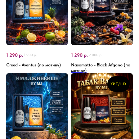
1 290
р.
1 290
р.
1 900
р.
2 000
р.
Creed - Aventus (по мотиву)
Nasomatto - Black Afgano (по
мотиву)
ХИТ/LUX