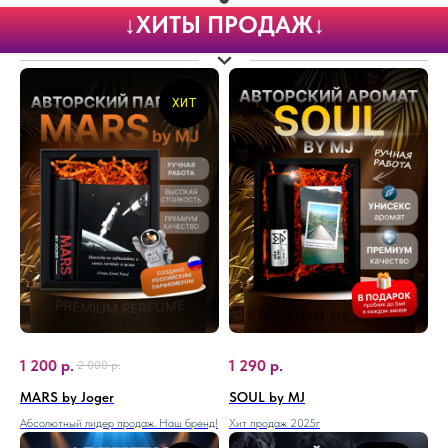
↓ХИТЫ ПРОДАЖ↓
ХИТ
1 200
р.
1 290
р.
2 000
р.
MARS by Joger
SOUL by MJ
Абсолютный лидер продаж. Наш бренд!
Хит продаж 2025г