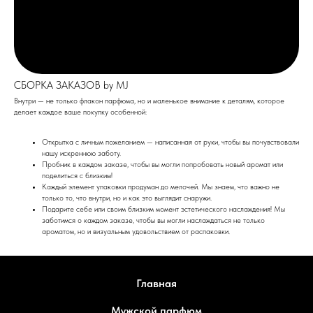
СБОРКА ЗАКАЗОВ by MJ
Внутри — не только флакон парфюма, но и маленькое внимание к деталям, которое
делает каждое ваше покупку особенной:
Открытка с личным пожеланием — написанная от руки, чтобы вы почувствовали
нашу искреннюю заботу.
Пробник в каждом заказе, чтобы вы могли попробовать новый аромат или
поделиться с близким!
Каждый элемент упаковки продуман до мелочей. Мы знаем, что важно не
только то, что внутри, но и как это выглядит снаружи.
Подарите себе или своим близким момент эстетического наслаждения! Мы
заботимся о каждом заказе, чтобы вы могли наслаждаться не только
ароматом, но и визуальным удовольствием от распаковки.
Главная
Мужской парфюм