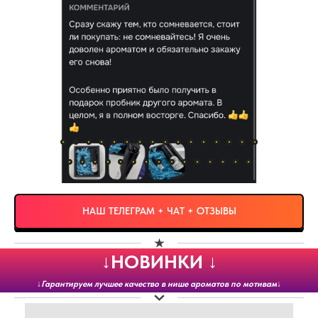
НАШ ТЕЛЕГРАМ + ЧАТ + ОТЗЫВЫ
↓НОВИНКИ ↓
↓
Гарантируем лучшее качество в нише ароматов по мотивам
↓