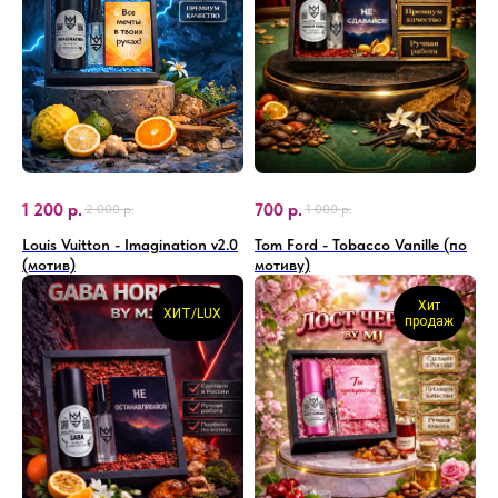
1 200
р.
700
р.
2 000
р.
1 000
р.
Louis Vuitton - Imagination v2.0
Tom Ford - Tobacco Vanille (по
(мотив)
мотиву)
Хит
ХИТ/LUX
продаж