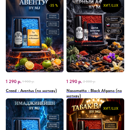
-35 %
ХИТ/LUX
1 290
р.
1 290
р.
1 900
р.
2 000
р.
Creed - Aventus (по мотиву)
Nasomatto - Black Afgano (по
мотиву)
ХИТ/LUX