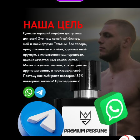
НАША ЦЕЛЬ
Сделать хороший парфюм доступным
для всех! Это наш семейный бизнес,
мой и моей супруги Татьяны. Все товары,
представленные на сайте, сделаны мной
вручную, с использованием передовых,
высококачественных компонентов.
Мы не закупаем готовое, как это делают
другие магазины, а производим своё.
Поэтому нас выбирают повторно! 82%
повторных заказов! Присоединяйся!