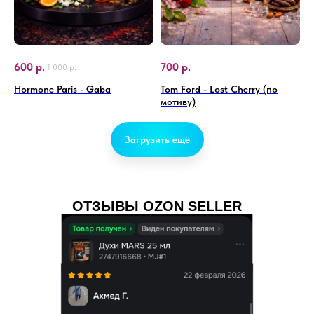
600
р.
700
р.
1 000
р.
Hormone Paris - Gaba
Tom Ford - Lost Cherry (по
мотиву)
Загрузить ещё
ОТЗЫВЫ OZON SELLER