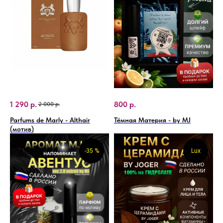
1 290
р.
800
р.
2 000
р.
Parfums de Marly - Althair
Тёмная Материя - by MJ
(мотив)
-35 %
Lux