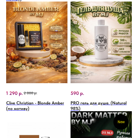
1 290
р.
590
р.
2 000
р.
Clive Christian - Blonde Amber
PRO гель для душа. (Natural
(по мотиву)
98%)
New