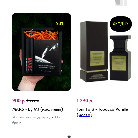
ХИТ
ХИТ/LUX
900
р.
1 290
р.
1 500
р.
MARS - by MJ (масляный)
Tom Ford - Tobacco Vanille
(масло)
Абсолютный лидер продаж. Наш
бренд!