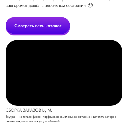
СБОРКА ЗАКАЗОВ by MJ
Внутри — не только флакон парфюма, но и маленькое внимание к деталям, которое
делает каждое ваше покупку особенной:
Открытка с личным пожеланием — написанная от руки, чтобы вы почувствовали
нашу искреннюю заботу.
Пробник в каждом заказе, чтобы вы могли попробовать новый аромат или
поделиться с близким!
Каждый элемент упаковки продуман до мелочей. Мы знаем, что важно не
только то, что внутри, но и как это выглядит снаружи.