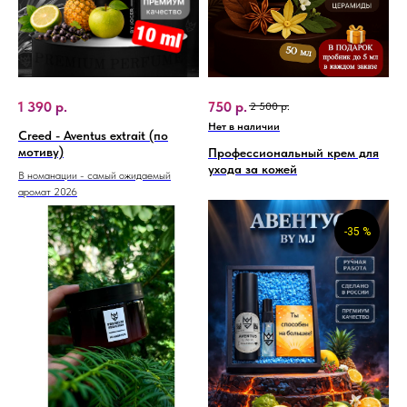
1 390
р.
750
р.
2 500
р.
Нет в наличии
Creed - Aventus extrait (по
мотиву)
Профессиональный крем для
ухода за кожей
В номанации - самый ожидаемый
аромат 2026
-35 %
450
р.
1 290
р.
1 500
р.
1 900
р.
Нет в наличии