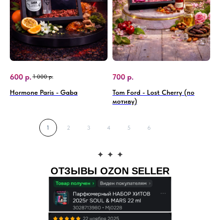
600
р.
700
р.
1 000
р.
Hormone Paris - Gaba
Tom Ford - Lost Cherry (по
мотиву)
1
2
3
4
5
6
ОТЗЫВЫ OZON SELLER