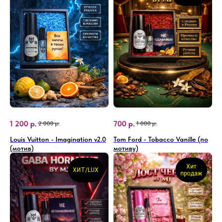
1 200
р.
700
р.
2 000
р.
1 000
р.
Louis Vuitton - Imagination v2.0
Tom Ford - Tobacco Vanille (по
(мотив)
мотиву)
Хит
ХИТ/LUX
продаж