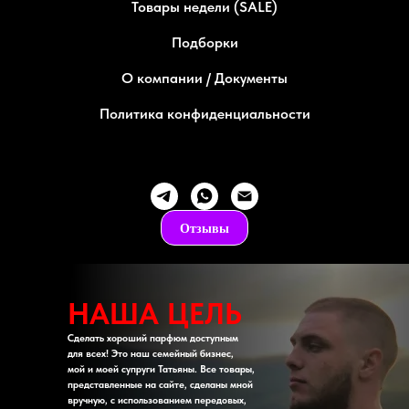
Политика конфиденциальности
Отзывы
НАША ЦЕЛЬ
Сделать хороший парфюм доступным
для всех! Это наш семейный бизнес,
мой и моей супруги Татьяны. Все товары,
представленные на сайте, сделаны мной
вручную, с использованием передовых,
высококачественных компонентов.
Мы не закупаем готовое, как это делают
другие магазины, а производим своё.
Поэтому нас выбирают повторно! 82%
повторных заказов! Присоединяйся!