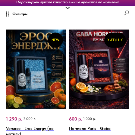
NEW
ХИТ/LUX
1 290
р.
600
р.
2 000
р.
1 000
р.
Versace - Eros Energy (по
Hormone Paris - Gaba
мотиву)