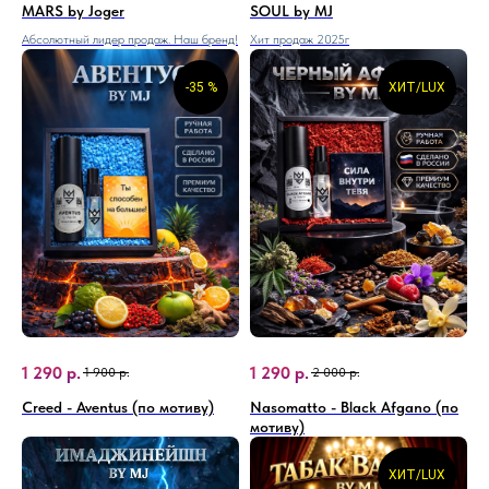
MARS by Joger
SOUL by MJ
Абсолютный лидер продаж. Наш бренд!
Хит продаж 2025г
-35 %
ХИТ/LUX
1 290
р.
1 290
р.
1 900
р.
2 000
р.
Creed - Aventus (по мотиву)
Nasomatto - Black Afgano (по
мотиву)
ХИТ/LUX