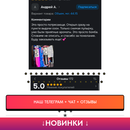
НАШ ТЕЛЕГРАМ + ЧАТ + ОТЗЫВЫ
↓НОВИНКИ ↓
↓
Гарантируем лучшее качество в нише ароматов по мотивам
↓
Фильтры