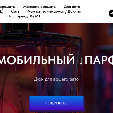
ароматы
Женские ароматы
Для авто
E)
Сеты
Чем мы занимаемся / Док-ты
Наш бренд. By MJ
ПОДБОРКИ И
↓
СЕТ
Шикарные парфюм боксы и подборки наших аромато
ПОДРОБНЕЕ