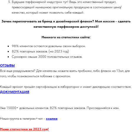
Будущее парфюмерной индустрии тут! Ведь это качественный продукт,
превосходящий нынешнюю оригинальную продукцию в соотношении цена/
качество, который может позволить себе каждый.
Зачем переплачивать за бренд и дизайнерский флакон? Моя миссия - сделать
качественную парфюмерию доступной!
Немного из статистики сайта:
98% клиентов остаются довольны своим выбором.
82% повторных заказов. (на 2023 год)
Суммарно свыше 3000 положительных отзывов.
ОТЗЫВЫ
Всё еще раздумываете? Для начала вы можете взять пробники, либо флакон на 13мл, для
того, чтобы познакомиться поближе с ароматом.
Каждый аромат прошёл сертификацию в лаборатории и имеет декларацию соответствия.
ДОКУМЕНТАЦИЯ
Уже 15000+ довольных клиентов. 82% повторных заказов. Присоединяйся к нам.
Наша группа в телеграм+чат -
ссылка
Ниже статистика за 2023 год!