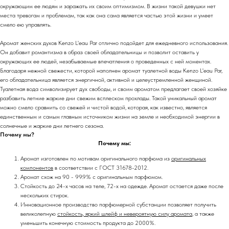
окружающим ее людям и заражать их своим оптимизмом. В жизни такой девушки нет
места тревогам и проблемам, так как она сама является частью этой жизни и умеет
смело ею управлять.
Аромат женских духов Kenzo L'eau Par отлично подойдет для ежедневного использования.
Он добавит романтизма в образ своей обладательницы и позволит оставить у
окружающих ее людей, незабываемые впечатления о проведенных с ней моментах.
Благодаря нежной свежести, которой наполнен аромат туалетной воды Kenzo L'eau Par,
его обладательница является энергичной, активной и целеустремленной женщиной.
Туалетная вода символизирует дух свободы, и своим ароматом предлагает своей хозяйке
разбавить летние жаркие дни свежим всплеском прохлады. Такой уникальный аромат
можно смело сравнить со свежей и чистой водой, которая, как известно, является
единственным и самым главным источником жизни на земле и необходимой энергии в
солнечные и жаркие дни летнего сезона.
Почему мы?
Почему мы:
Аромат изготовлен по мотивам оригинального парфюма из
оригинальных
компонентов
в соответствии с ГОСТ 31678-2012.
Аромат схож на 90 - 99.9% с оригинальным парфюмом.
Стойкость до 24-х часов на теле, 72-х на одежде. Аромат остается даже после
нескольких стирок.
Инновационное производство парфюмерной субстанции позволяет получить
великолепную
стойкость, яркий шлейф и невероятную силу аромата
, а также
уменьшить конечную стоимость продукта до 2000%.