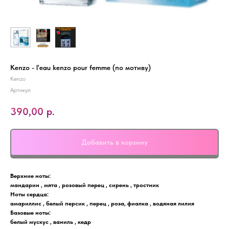
Kenzo - l'eau kenzo pour femme (по мотиву)
Kenzo
Артикул:
390,00
р.
Добавить в корзину
Верхние ноты:
мандарин , мята , розовый перец , сирень , тростник
Ноты сердца:
амариллис , белый персик , перец , роза, фиалка , водяная лилия
Базовые ноты:
белый мускус , ваниль , кедр