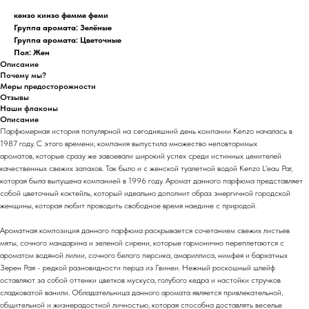
кензо кинзо фемме феми
Группа аромата: Зелёные
Группа аромата: Цветочные
Пол: Жен
Описание
Почему мы?
Меры предосторожности
Отзывы
Наши флаконы
Описание
Парфюмерная история популярной на сегодняшний день компании Kenzo началась в
1987 году. С этого времени, компания выпустила множество неповторимых
ароматов, которые сразу же завоевали широкий успех среди истинных ценителей
качественных свежих запахов. Так было и с женской туалетной водой Kenzo L'eau Par,
которая была выпущена компанией в 1996 году. Аромат данного парфюма представляет
собой цветочный коктейль, который идеально дополнит образ энергичной городской
женщины, которая любит проводить свободное время наедине с природой.
Ароматная композиция данного парфюма раскрывается сочетанием свежих листьев
мяты, сочного мандарина и зеленой сирени, которые гармонично переплетаются с
ароматом водяной лилии, сочного белого персика, амариллиса, нимфея и бархатных
Зерен Рая - редкой разновидности перца из Гвинеи. Нежный роскошный шлейф
оставляют за собой оттенки цветков мускуса, голубого кедра и настойки стручков
сладковатой ванили. Обладательница данного аромата является привлекательной,
общительной и жизнерадостной личностью, которая способна доставлять веселье