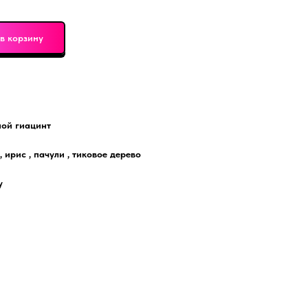
в корзину
ной гиацинт
, ирис , пачули , тиковое дерево
у