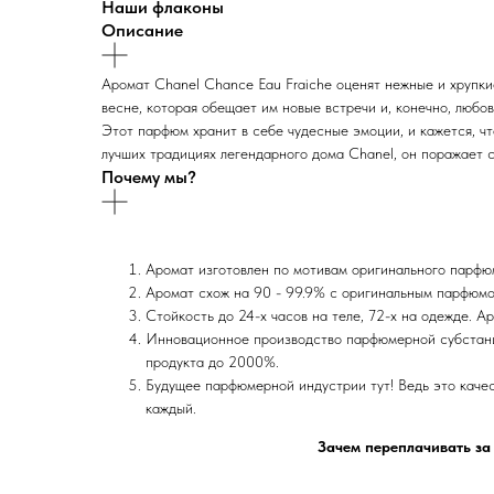
Наши флаконы
Описание
Аромат Chanel Chance Eau Fraiche оценят нежные и хрупки
весне, которая обещает им новые встречи и, конечно, любо
Этот парфюм хранит в себе чудесные эмоции, и кажется, ч
лучших традициях легендарного дома Chanel, он поражает 
Почему мы?
Аромат изготовлен по мотивам оригинального парф
Аромат схож на 90 - 99.9% с оригинальным парфюмо
Стойкость до 24-х часов на теле, 72-х на одежде. А
Инновационное производство парфюмерной субстанц
продукта до 2000%.
Будущее парфюмерной индустрии тут! Ведь это каче
каждый.
Зачем переплачивать за