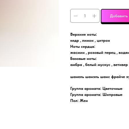
Добавить 
Верхние ноты:
кедр , лимон , цитрон
Ноты сердца:
жасмин , розовый перец , водя
Базовые ноты:
амбра , белый мускус , ветивер 
шанель шанэль шанс фрайче э
Группа аромата: Цветочные
Группа аромата: Шипровые
Пол: Жен