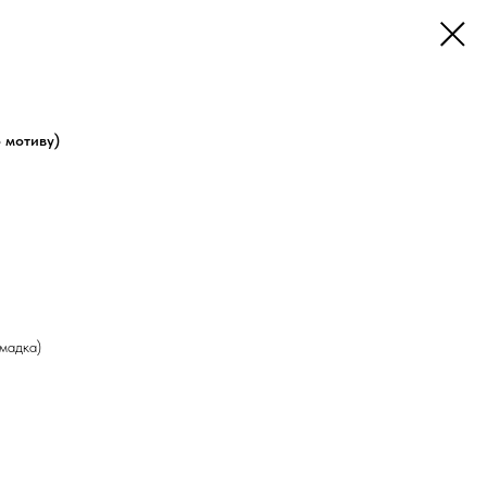
о мотиву)
мадка)