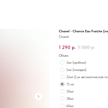
Chanel - Chance Eau Fraiche (п
Chanel
1 290
р.
1 300
р.
Объем
3мл (пробник)
5мл (помадка)
22мл (Lux автоматическая по
15 мл
30мл
38мл
60мл