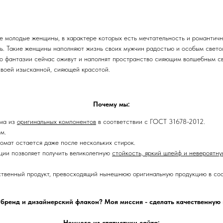
е молодые женщины, в характере которых есть мечтательность и романтичн
вь. Такие женщины наполняют жизнь своих мужчин радостью и особым светом
то фантазии сейчас оживут и наполнят пространство сияющим волшебным св
своей изысканной, сияющей красотой.
Почему мы:
юма из
оригинальных компонентов
в соответствии с ГОСТ 31678-2012.
м.
ромат остается даже после нескольких стирок.
ии позволяет получить великолепную
стойкость, яркий шлейф и невероятн
ственный продукт, превосходящий нынешнюю оригинальную продукцию в соо
 бренд и дизайнерский флакон? Моя миссия - сделать качественну
Немного из статистики сайта: