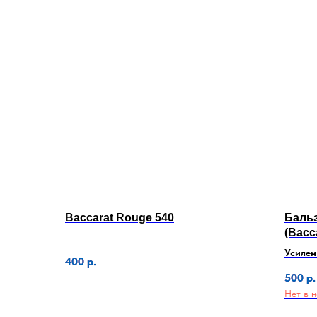
Baccarat Rouge 540
Баль
(Bacc
Усилен
400
р.
500
р.
Нет в 