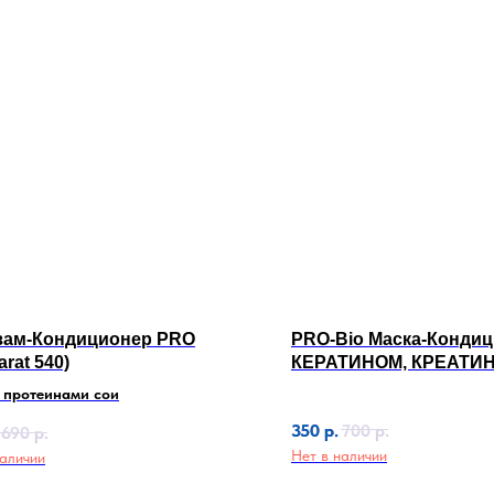
зам-Кондиционер PRO
PRO-Bio Маска-Кондиц
arat 540)
КЕРАТИНОМ, КРЕАТИ
ЛИПИДАМИ.
 протеинами сои
350
р.
700
р.
690
р.
Нет в наличии
наличии