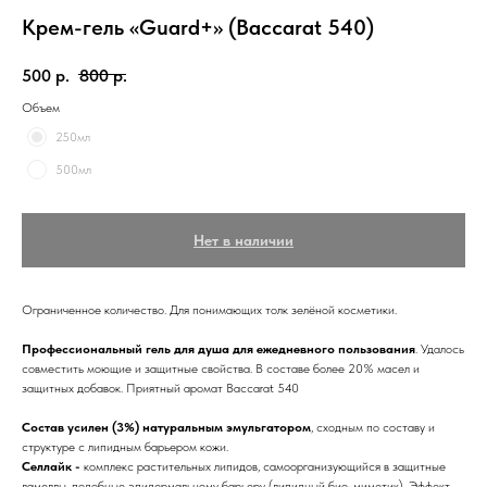
Крем-гель «Guard+» (Baccarat 540)
500
р.
800
р.
Объем
250мл
500мл
Нет в наличии
Ограниченное количество. Для понимающих толк зелёной косметики.
Профессиональный гель для душа для ежедневного пользования
. Удалось
совместить моющие и защитные свойства. В составе более 20% масел и
защитных добавок. Приятный аромат Baccarat 540
Состав усилен (3%) натуральным эмульгатором
, сходным по составу и
структуре с липидным барьером кожи.
Селлайк -
комплекс растительных липидов, самоорганизующийся в защитные
ламеллы, подобные эпидермальному барьеру (липидный био-миметик). Эффект