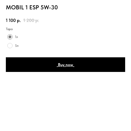
MOBIL 1 ESP 5W-30
1 100
р.
1 200
р.
Тара
1л
5л
_Buy_now_