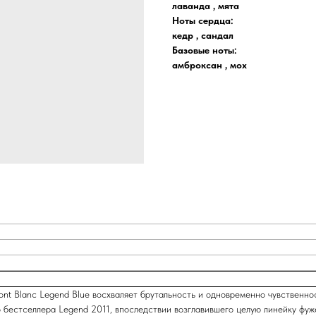
лаванда , мята
Ноты сердца:
кедр , сандал
Базовые ноты:
амброксан , мох
t Blanc Legend Blue восхваляет брутальность и одновременно чувственно
 бестселлера Legend 2011, впоследствии возглавившего целую линейку фуж