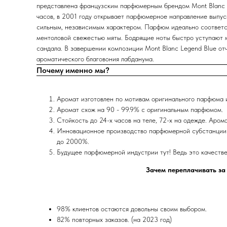
представлена французским парфюмерным брендом Mont Blanc в
часов, в 2001 году открывает парфюмерное направление выпу
сильным, независимым характером. Парфюм идеально соответст
ментоловой свежестью мяты. Бодрящие ноты быстро уступают м
сандала. В завершении композиции Mont Blanc Legend Blue от
ароматического благовония лабданума.
Почему именно мы?
Аромат изготовлен по мотивам оригинального парфюма
Аромат схож на 90 - 99.9% с оригинальным парфюмом.
Стойкость до 24-х часов на теле, 72-х на одежде. Аром
Инновационное производство парфюмерной субстанции 
до 2000%.
Будущее парфюмерной индустрии тут! Ведь это качеств
Зачем переплачивать за
98% клиентов остаются довольны своим выбором.
82% повторных заказов. (на 2023 год)