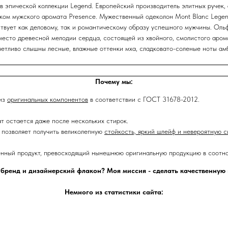
 эпической коллекции Legend. Европейский производитель элитных ручек, 
ском мужского аромата Presence. Мужественный одеколон Mont Blanc Legen
вует как деловому, так и романтическому образу успешного мужчины. Оль
есто древесной мелодии сердца, состоящей из хвойного, смолистого арома
четливо слышны лесные, влажные оттенки мха, сладковато-соленые ноты ам
Почему мы:
 из
оригинальных компонентов
в соответствии с ГОСТ 31678-2012.
ат остается даже после нескольких стирок.
позволяет получить великолепную
стойкость, яркий шлейф и невероятную с
енный продукт, превосходящий нынешнюю оригинальную продукцию в соотно
 бренд и дизайнерский флакон? Моя миссия - сделать качественну
Немного из статистики сайта: