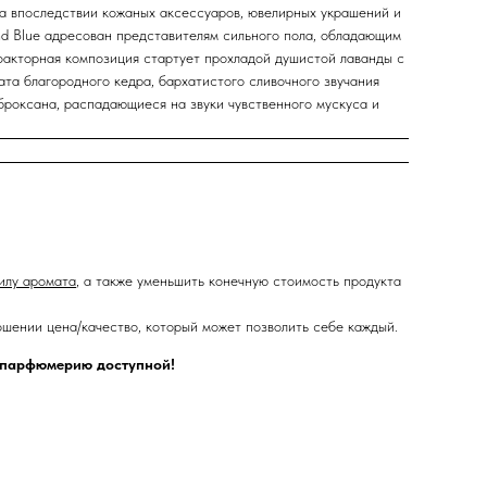
а впоследствии кожаных аксессуаров, ювелирных украшений и
d Blue адресован представителям сильного пола, обладающим
факторная композиция стартует прохладой душистой лаванды с
та благородного кедра, бархатистого сливочного звучания
броксана, распадающиеся на звуки чувственного мускуса и
илу аромата
, а также уменьшить конечную стоимость продукта
шении цена/качество, который может позволить себе каждый.
ю парфюмерию доступной!