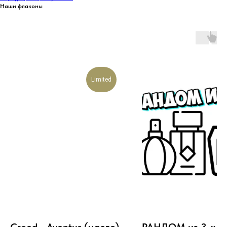
Наши флаконы
Limited
Creed - Aventus (масло)
РАНДОМ из 3-х д