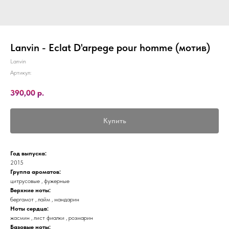
Lanvin - Eclat D'arpege pour homme (мотив)
Lanvin
Артикул:
390,00
р.
Купить
Год выпуска:
2015
Группа ароматов:
цитрусовые , фужерные
Верхние ноты:
бергамот , лайм , мандарин
Ноты сердца:
жасмин , лист фиалки , розмарин
Базовые ноты: