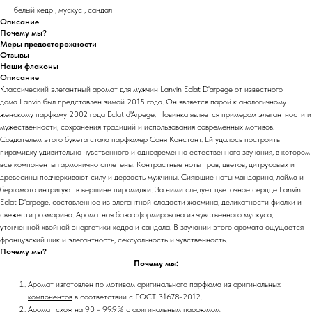
белый кедр , мускус , сандал
Описание
Почему мы?
Меры предосторожности
Отзывы
Наши флаконы
Описание
Классический элегантный аромат для мужчин Lanvin Eclat D'arpege от известного
дома Lanvin был представлен зимой 2015 года. Он является парой к аналогичному
женскому парфюму 2002 года Eclat d'Arpege. Новинка является примером элегантности и
мужественности, сохранения традиций и использования современных мотивов.
Создателем этого букета стала парфюмер Соня Констант. Ей удалось построить
пирамидку удивительно чувственного и одновременно естественного звучания, в котором
все компоненты гармонично сплетены. Контрастные ноты трав, цветов, цитрусовых и
древесины подчеркивают силу и дерзость мужчины. Сияющие ноты мандарина, лайма и
бергамота интригуют в вершине пирамидки. За ними следует цветочное сердце Lanvin
Eclat D'arpege, составленное из элегантной сладости жасмина, деликатности фиалки и
свежести розмарина. Ароматная база сформирована из чувственного мускуса,
утонченной хвойной энергетики кедра и сандала. В звучании этого аромата ощущается
французский шик и элегантность, сексуальность и чувственность.
Почему мы?
Почему мы:
Аромат изготовлен по мотивам оригинального парфюма из
оригинальных
компонентов
в соответствии с ГОСТ 31678-2012.
Аромат схож на 90 - 99.9% с оригинальным парфюмом.