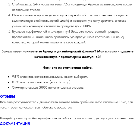
Стойкость до 24-х часов на теле, 72-х на одежде. Аромат остается даже после
нескольких стирок.
Инновационное производство парфюмерной субстанции позволяет получить
великолепную
стойкость, яркий шлейф и невероятную силу аромата
, а также
уменьшить конечную стоимость продукта до 2000%.
Будущее парфюмерной индустрии тут! Ведь это качественный продукт,
превосходящий нынешнюю оригинальную продукцию в соотношении цена/
качество, который может позволить себе каждый.
Зачем переплачивать за бренд и дизайнерский флакон? Моя миссия - сделать
качественную парфюмерию доступной!
Немного из статистики сайта:
98% клиентов остаются довольны своим выбором.
82% повторных заказов. (на 2023 год)
Суммарно свыше 3000 положительных отзывов.
ОТЗЫВЫ
Всё еще раздумываете? Для начала вы можете взять пробники, либо флакон на 13мл, для
того, чтобы познакомиться поближе с ароматом.
Каждый аромат прошёл сертификацию в лаборатории и имеет декларацию соответствия.
ДОКУМЕНТАЦИЯ