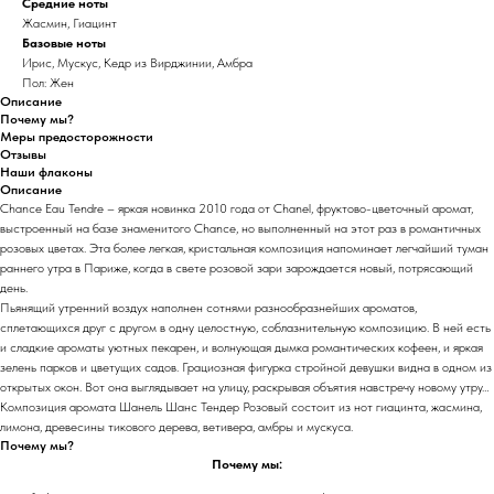
Средние ноты
Жасмин, Гиацинт
Базовые ноты
Ирис, Мускус, Кедр из Вирджинии, Амбра
Пол: Жен
Описание
Почему мы?
Меры предосторожности
Отзывы
Наши флаконы
Описание
Chance Eau Tendre – яркая новинка 2010 года от Chanel, фруктово-цветочный аромат,
выстроенный на базе знаменитого Chance, но выполненный на этот раз в романтичных
розовых цветах. Эта более легкая, кристальная композиция напоминает легчайший туман
раннего утра в Париже, когда в свете розовой зари зарождается новый, потрясающий
день.
Пьянящий утренний воздух наполнен сотнями разнообразнейших ароматов,
сплетающихся друг с другом в одну целостную, соблазнительную композицию. В ней есть
и сладкие ароматы уютных пекарен, и волнующая дымка романтических кофеен, и яркая
зелень парков и цветущих садов. Грациозная фигурка стройной девушки видна в одном из
открытых окон. Вот она выглядывает на улицу, раскрывая объятия навстречу новому утру…
Композиция аромата Шанель Шанс Тендер Розовый состоит из нот гиацинта, жасмина,
лимона, древесины тикового дерева, ветивера, амбры и мускуса.
Почему мы?
Почему мы: