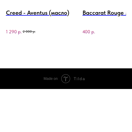
Creed - Aventus (масло)
Baccarat Rouge 5
1 290
р.
400
р.
2 000
р.
Tilda
Made on