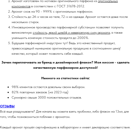
Аромат изготовлен по мотивам оригинального парфюма из
оригинальных
компонентов
в соответствии с ГОСТ 31678-2012.
Аромат схож на 90 - 99.9% с оригинальным парфюмом.
Стойкость до 24-х часов на теле, 72-х на одежде. Аромат остается даже после
нескольких стирок.
Инновационное производство парфюмерной субстанции позволяет получить
великолепную
стойкость, яркий шлейф и невероятную силу аромата
, а также
уменьшить конечную стоимость продукта до 2000%.
Будущее парфюмерной индустрии тут! Ведь это качественный продукт,
превосходящий нынешнюю оригинальную продукцию в соотношении цена/
качество, который может позволить себе каждый.
Зачем переплачивать за бренд и дизайнерский флакон? Моя миссия - сделать
качественную парфюмерию доступной!
Немного из статистики сайта:
98% клиентов остаются довольны своим выбором.
82% повторных заказов. (на 2023 год)
Суммарно свыше 3000 положительных отзывов.
ОТЗЫВЫ
Всё еще раздумываете? Для начала вы можете взять пробники, либо флакон на 13мл, для
того, чтобы познакомиться поближе с ароматом.
Каждый аромат прошёл сертификацию в лаборатории и имеет декларацию соответствия.