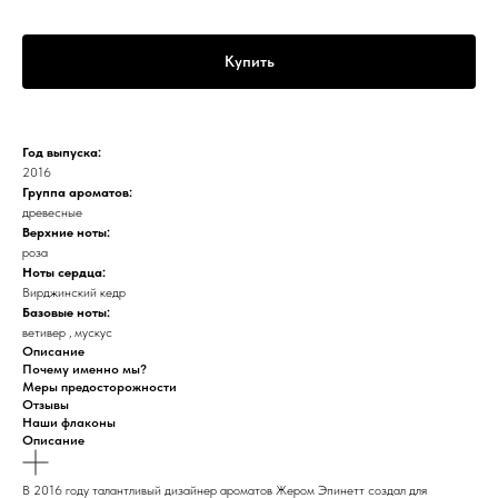
Купить
Год выпуска:
2016
Группа ароматов:
древесные
Верхние ноты:
роза
Ноты сердца:
Вирджинский кедр
Базовые ноты:
ветивер , мускус
Описание
Почему именно мы?
Меры предосторожности
Отзывы
Наши флаконы
Описание
В 2016 году талантливый дизайнер ароматов Жером Эпинетт создал для