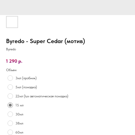
Byredo - Super Cedar (мотив)
Byredo
1 290
р.
Объем
3мл (пробник)
5мл (помадка)
22мл (lux автоматическая помадка)
15 мл
30мл
38мл
60мл