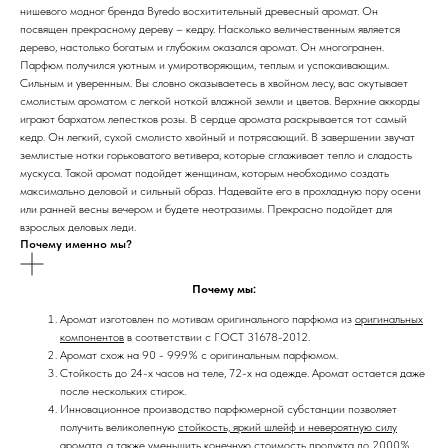
нишевого модног бренда Byredo восхитительный древесный аромат. Он
посвящен прекрасному дереву – кедру. Насколько величественным является
дерево, настолько богатым и глубоким оказался аромат. Он многогранен.
Парфюм получился уютным и умиротворяющим, теплым и успокаивающим.
Сильным и уверенным. Вы словно оказываетесь в хвойном лесу, вас окутывает
смолистым ароматом с легкой ноткой влажной земли и цветов. Верхние аккорды
играют бархатом лепестков розы. В сердце аромата раскрывается тот самый
кедр. Он легкий, сухой смолисто хвойный и потрясающий. В завершении звучат
землистые нотки горьковатого ветивера, которые сглаживает тепло и сладость
мускуса. Такой аромат подойдет женщинам, которым необходимо создать
максимально деловой и сильный образ. Надевайте его в прохладную пору осени
или ранней весны вечером и будете неотразимы. Прекрасно подойдет для
взрослых деловых леди.
Почему именно мы?
Почему мы:
Аромат изготовлен по мотивам оригинального парфюма из
оригинальных
компонентов
в соответствии с ГОСТ 31678-2012.
Аромат схож на 90 - 99.9% с оригинальным парфюмом.
Стойкость до 24-х часов на теле, 72-х на одежде. Аромат остается даже
после нескольких стирок.
Инновационное производство парфюмерной субстанции позволяет
получить великолепную
стойкость, яркий шлейф и невероятную силу
аромата
, а также уменьшить конечную стоимость продукта до 2000%.