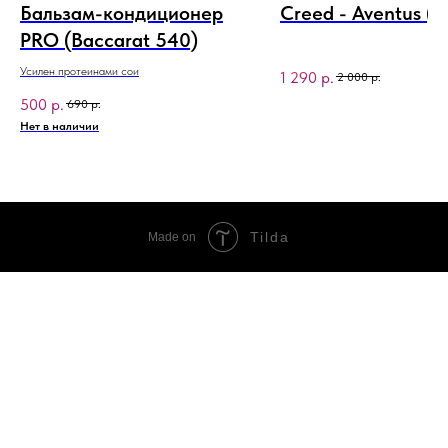
Бальзам-кондиционер
Creed - Aventus (
PRO (Baccarat 540)
Усилен протеинами сои
1 290
р.
2 000
р.
500
р.
690
р.
Нет в наличии
Tilda
Made on