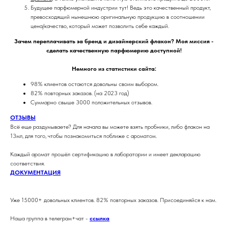
Будущее парфюмерной индустрии тут! Ведь это качественный продукт,
превосходящий нынешнюю оригинальную продукцию в соотношении
цена/качество, который может позволить себе каждый.
Зачем переплачивать за бренд и дизайнерский флакон? Моя миссия -
сделать качественную парфюмерию доступной!
Немного из статистики сайта:
98% клиентов остаются довольны своим выбором.
82% повторных заказов. (на 2023 год)
Суммарно свыше 3000 положительных отзывов.
ОТЗЫВЫ
Всё еще раздумываете? Для начала вы можете взять пробники, либо флакон на
13мл, для того, чтобы познакомиться поближе с ароматом.
Каждый аромат прошёл сертификацию в лаборатории и имеет декларацию
соответствия.
ДОКУМЕНТАЦИЯ
Уже 15000+ довольных клиентов. 82% повторных заказов. Присоединяйся к нам.
Наша группа в телеграм+чат -
ссылка