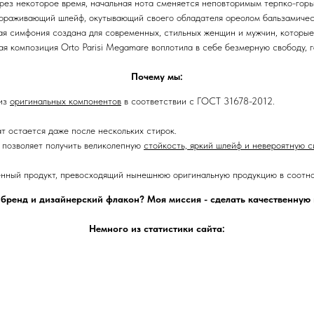
рез некоторое время, начальная нота сменяется неповторимым терпко-горь
ораживающий шлейф, окутывающий своего обладателя ореолом бальзамиче
я симфония создана для современных, стильных женщин и мужчин, которые
я композиция Orto Parisi Megamare воплотила в себе безмерную свободу, 
Почему мы:
 из
оригинальных компонентов
в соответствии с ГОСТ 31678-2012.
ат остается даже после нескольких стирок.
позволяет получить великолепную
стойкость, яркий шлейф и невероятную с
енный продукт, превосходящий нынешнюю оригинальную продукцию в соотно
 бренд и дизайнерский флакон? Моя миссия - сделать качественну
Немного из статистики сайта: