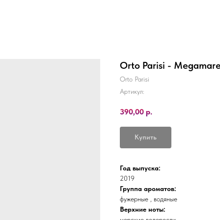
Orto Parisi - Megamare
Orto Parisi
Артикул:
390,00
р.
Купить
Год выпуска:
2019
Группа ароматов:
фужерные , водяные
Верхние ноты:
морские водоросли