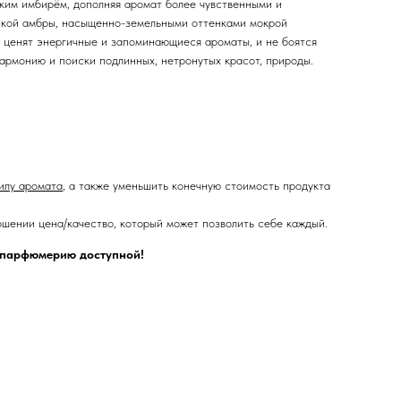
ким имбирём, дополняя аромат более чувственными и
ской амбры, насыщенно-земельными оттенками мокрой
 ценят энергичные и запоминающиеся ароматы, и не боятся
гармонию и поиски подлинных, нетронутых красот, природы.
илу аромата
, а также уменьшить конечную стоимость продукта
шении цена/качество, который может позволить себе каждый.
ю парфюмерию доступной!