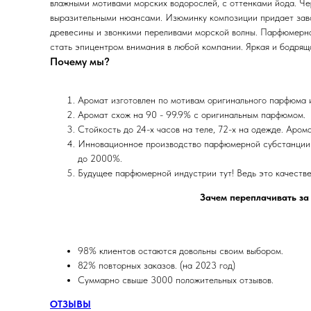
влажными мотивами морских водорослей, с оттенками йода. Че
выразительными нюансами. Изюминку композиции придает зав
древесины и звонкими переливами морской волны. Парфюмерна
стать эпицентром внимания в любой компании. Яркая и бодряща
Почему мы?
Аромат изготовлен по мотивам оригинального парфюма
Аромат схож на 90 - 99.9% с оригинальным парфюмом.
Стойкость до 24-х часов на теле, 72-х на одежде. Аром
Инновационное производство парфюмерной субстанции 
до 2000%.
Будущее парфюмерной индустрии тут! Ведь это качеств
Зачем переплачивать за
98% клиентов остаются довольны своим выбором.
82% повторных заказов. (на 2023 год)
Суммарно свыше 3000 положительных отзывов.
ОТЗЫВЫ