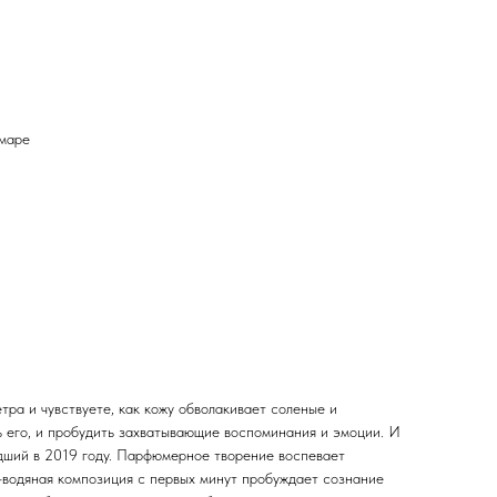
амаре
тра и чувствуете, как кожу обволакивает соленые и
ь его, и пробудить захватывающие воспоминания и эмоции. И
шедший в 2019 году. Парфюмерное творение воспевает
-водяная композиция с первых минут пробуждает сознание