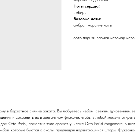
Ноты сердца:
имбирь
Базовые ноты:
амбра , морские ноты
орто паризи париси мегамар мег
ому в бархатное сияние заката. Вы любуетесь небом, свежим дуновением ве
щения и сохранить их в элегантном флаконе, чтобы в любой момент открыт
дом Orto Parisi, поместив туда аромат-унисекс Orto Parisi Megamare, вы
рибоя, которые бьются о скалы, предвещая надвигающийся шторм. Фужерно