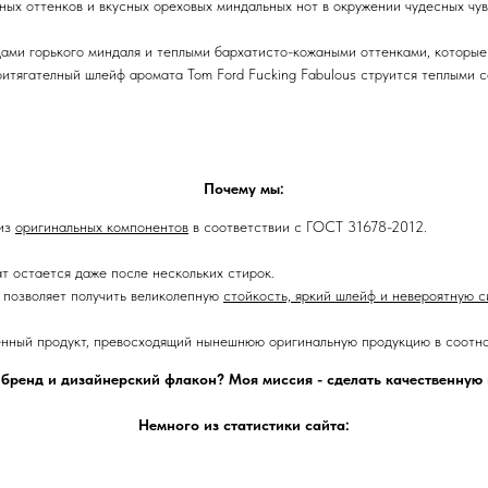
ых оттенков и вкусных ореховых миндальных нот в окружении чудесных чув
ами горького миндаля и теплыми бархатисто-кожаными оттенками, которые
итягателный шлейф аромата Tom Ford Fucking Fabulous струится теплыми 
Почему мы:
 из
оригинальных компонентов
в соответствии с ГОСТ 31678-2012.
ат остается даже после нескольких стирок.
позволяет получить великолепную
стойкость, яркий шлейф и невероятную с
енный продукт, превосходящий нынешнюю оригинальную продукцию в соотно
 бренд и дизайнерский флакон? Моя миссия - сделать качественну
Немного из статистики сайта: