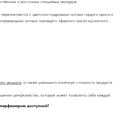
ственных и восточных специевых аккордов.
 переплетаются с цветочно-пудровыми нотами гордого ириса и
согревающими нотами пьянящего эфирного масла мускатного
илу аромата
, а также уменьшить конечную стоимость продукта
шении цена/качество, который может позволить себе каждый.
ю парфюмерию доступной!