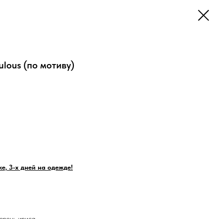
ulous (по мотиву)
е, 3-х дней на одежде!
корень ириса