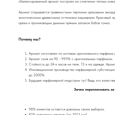
сбалансированный аромат построен на сплетении теплых кожан
Аромат открывается травянистыми терпкими ореховыми аккорд
экзотическими древесными оттенками кашмерана. Красивый пр
ореха и проникающим дымным пряным запахом бобов тонка.
Почему мы?
Аромат изготовлен по мотивам оригинального парфюма
Аромат схож на 90 - 99.9% с оригинальным парфюмом.
Стойкость до 24-х часов на теле, 72-х на одежде. Аром
Инновационное производство парфюмерной субстанции 
до 2000%.
Будущее парфюмерной индустрии тут! Ведь это качеств
Зачем переплачивать за
98% клиентов остаются довольны своим выбором.
82% повторных заказов. (на 2023 год)