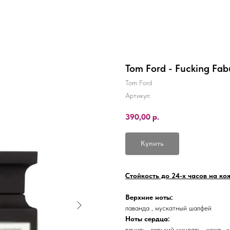
Tom Ford - Fucking Fab
Tom Ford
Артикул:
390,00
р.
Купить
Стойкость до 24-х часов на кож
Верхние ноты:
лаванда , мускатный шалфей
Ноты сердца:
ваниль , горький миндаль , кожа , 