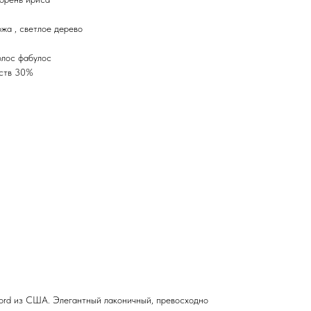
ожа , светлое дерево
олос фабулос
еств 30%
Ford из США. Элегантный лаконичный, превосходно