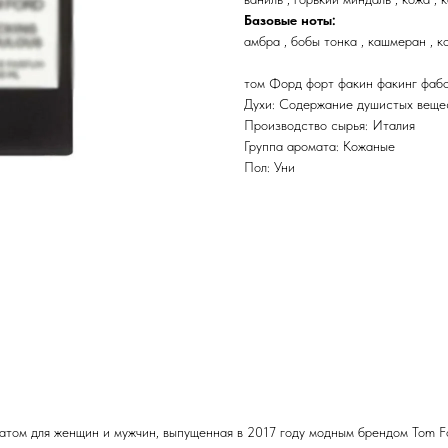
Базовые ноты:
амбра , бобы тонка , кашмеран , к
том Форд форт факин факинг фаб
Духи: Содержание душистых вещ
Производство сырья: Италия
Группа аромата: Кожаные
Пол: Уни
матом для женщин и мужчин, выпущенная в 2017 году модным брендом Tom 