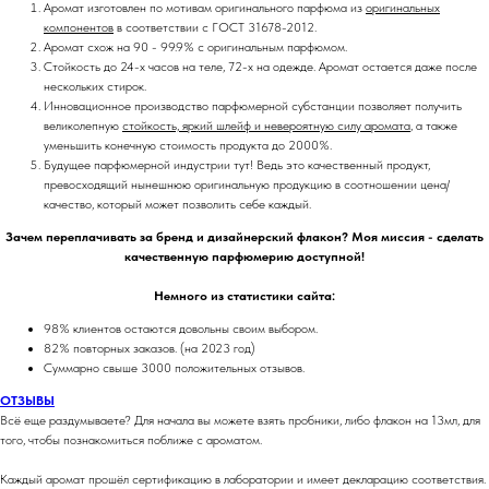
Аромат изготовлен по мотивам оригинального парфюма из
оригинальных
компонентов
в соответствии с ГОСТ 31678-2012.
Аромат схож на 90 - 99.9% с оригинальным парфюмом.
Стойкость до 24-х часов на теле, 72-х на одежде. Аромат остается даже после
нескольких стирок.
Инновационное производство парфюмерной субстанции позволяет получить
великолепную
стойкость, яркий шлейф и невероятную силу аромата
, а также
уменьшить конечную стоимость продукта до 2000%.
Будущее парфюмерной индустрии тут! Ведь это качественный продукт,
превосходящий нынешнюю оригинальную продукцию в соотношении цена/
качество, который может позволить себе каждый.
Зачем переплачивать за бренд и дизайнерский флакон? Моя миссия - сделать
качественную парфюмерию доступной!
Немного из статистики сайта:
98% клиентов остаются довольны своим выбором.
82% повторных заказов. (на 2023 год)
Суммарно свыше 3000 положительных отзывов.
ОТЗЫВЫ
Всё еще раздумываете? Для начала вы можете взять пробники, либо флакон на 13мл, для
того, чтобы познакомиться поближе с ароматом.
Каждый аромат прошёл сертификацию в лаборатории и имеет декларацию соответствия.