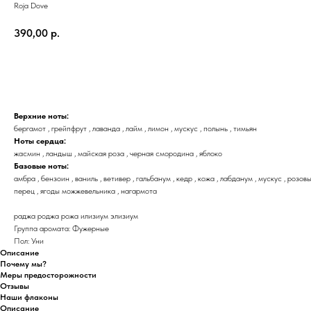
Roja Dove
390,00
р.
Купить
Верхние ноты:
бергамот , грейпфрут , лаванда , лайм , лимон , мускус , полынь , тимьян
Ноты сердца:
жасмин , ландыш , майская роза , черная смородина , яблоко
Базовые ноты:
амбра , бензоин , ваниль , ветивер , гальбанум , кедр , кожа , лабданум , мускус , розов
перец , ягоды можжевельника , нагармота
раджа роджа рожа илизиум элизиум
Группа аромата: Фужерные
Пол: Уни
Описание
Почему мы?
Меры предосторожности
Отзывы
Наши флаконы
Описание