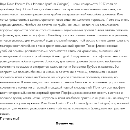
Roja Dove Elysium Pour Homme (parfum Cologne) - новинка аромата 2017 года от
дизайнера Roja Dove. Сам дизайнер ценит интересные и необычные сочетания, и в
своем новом творении решился на крайне экстравагантный ансамбль ароматов. Roja
хотел представить в данном аромате новое видение мужского парфюма. И это ему очень
хорошо удалось. Необычное сочетание грубой основы и нетипичных для мужского
парфюма ароматов дало в итоге стильный и гармоничный аромат. Стоит отдать должное
и флакону для данного парфюма. Дизайнер смог воплотить самые смелые свои решения,
и новая упаковка для туалетной воды в строгой квадратной форме синего цвета идеально
подчеркивает лёгкий, но в тоже время насыщенный аромат. Также флакон оснащен
удобной помпой-распылителем и закрывается стильной крышечкой, выполненной в
прямоугольной форме с ромбовидной текстурой. Содержимое такого флакона не оставит
равнодушным любого мужчину. За основу для такого аромата было взято необычное
сочетание нескольких экстрактов: кожи, ванили и бензоина. Грубые и, казалось бы,
неприятные ароматы бензоина и кожи в сочетании с тонким, сладким ванильным
ароматом дают крайне необычное, но искусное сочетание ароматов, стойкое, но
ненавязчивое. В качестве дополнительных оттенков были взяты различные цитрусовые
сочетания в компании с терпкой и сладкой черной смородиной. По итогу сам парфюм
даёт интересный, нестандартный аромат. Парфюм рекомендуется носить в летнее и
осеннее время, когда нотки цитрусовых дают наиболее приятные ощущения и не кажутся
лишними в образе мужчины. Roja Dove Elysium Pour Homme (parfum Cologne) - идеальный
вариант для мужчин, уважающих стиль и лёгкость, привыкших к брендовым, но простым
вещам.
Почему мы?
Почему мы: