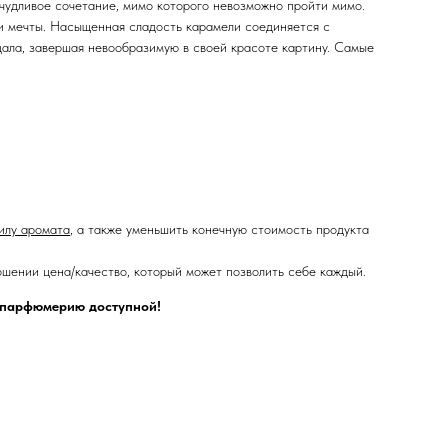
чудливое сочетание, мимо которого невозможно пройти мимо.
и мечты. Насыщенная сладость карамели соединяется с
ала, завершая невообразимую в своей красоте картину. Самые
илу аромата
, а также уменьшить конечную стоимость продукта
шении цена/качество, который может позволить себе каждый.
ю парфюмерию доступной!