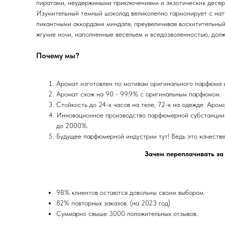
пиратами, неудержимыми приключениями и экзотических десер
Изумительный темный шоколад великолепно гармонирует с нат
пикантными аккордами миндаля, преувеличивая восхитительный
жгучие ночи, наполненные весельем и вседозволенностью, долж
Почему мы?
Аромат изготовлен по мотивам оригинального парфюма
Аромат схож на 90 - 99.9% с оригинальным парфюмом.
Стойкость до 24-х часов на теле, 72-х на одежде. Аром
Инновационное производство парфюмерной субстанции 
до 2000%.
Будущее парфюмерной индустрии тут! Ведь это качеств
Зачем переплачивать за
98% клиентов остаются довольны своим выбором.
82% повторных заказов. (на 2023 год)
Суммарно свыше 3000 положительных отзывов.