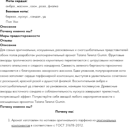
Ноты сердца:
амбра , жасмин , озон , роза , фиалка
Базовые ноты:
береза , мускус , сандал , уд
Пол: Уни
Описание
Почему именно мы?
Меры предосторожности
Отзывы
Описание
Для самых оригинальных, искушенных, раскованных и сногсшибательных представителей
обоих полов разработан умопомрачительный аромат Tiziana Terenzi Gumin. Фруктовые
аккорды тропического ананаса изумительно переплетаются с цитрусовыми мотивами
спелого апельсина и сладкого мандарина. Свежесть зеленого бергамота гармонично
соединяется с благоуханием заморского жасмина. Едва уловимая, полупрозрачная нота
озона заполняет сердце парфюмерной композиции, выступая в удивительном сочетании
с роскошной, красной розой и душистой фиалкой. Восхитительная амбра и
сногсшибательный уд отвечают за узнаваемое, манящее послевкусие. Древесные
аккорды восточного сандала и соблазнительность мускуса завершают прелестный,
потрясающий эффект. Почувствуйте себя звездой любого мероприятия вместе с
насыщенным ароматом Tiziana Terenzi Gumin.
Почему именно мы?
Почему мы:
Аромат изготовлен по мотивам оригинального парфюма из
оригинальных
компонентов
в соответствии с ГОСТ 31678-2012.