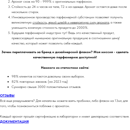
Аромат схож на 90 - 99.9% с оригинальным парфюмом.
Стойкость до 24-х часов на теле, 72-х на одежде. Аромат остается даже после
нескольких стирок.
Инновационное производство парфюмерной субстанции позволяет получить
великолепную
стойкость, яркий шлейф и невероятную силу аромата
, а также
уменьшить конечную стоимость продукта до 2000%.
Будущее парфюмерной индустрии тут! Ведь это качественный продукт,
превосходящий нынешнюю оригинальную продукцию в соотношении цена/
качество, который может позволить себе каждый.
Зачем переплачивать за бренд и дизайнерский флакон? Моя миссия - сделать
качественную парфюмерию доступной!
Немного из статистики сайта:
98% клиентов остаются довольны своим выбором.
82% повторных заказов. (на 2023 год)
Суммарно свыше 3000 положительных отзывов.
ОТЗЫВЫ
Всё еще раздумываете? Для начала вы можете взять пробники, либо флакон на 13мл, для
того, чтобы познакомиться поближе с ароматом.
Каждый аромат прошёл сертификацию в лаборатории и имеет декларацию соответствия.
ДОКУМЕНТАЦИЯ