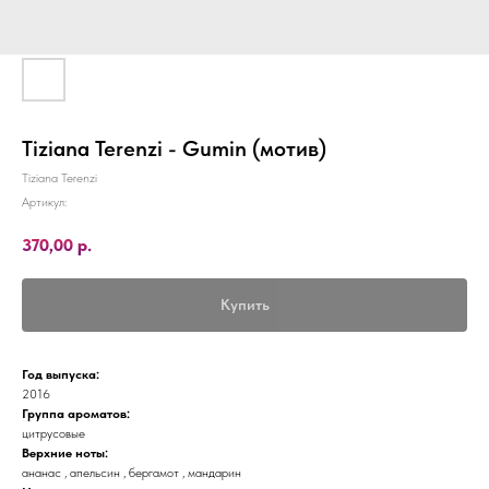
Tiziana Terenzi - Gumin (мотив)
Tiziana Terenzi
Артикул:
370,00
р.
Купить
Год выпуска:
2016
Группа ароматов:
цитрусовые
Верхние ноты:
ананас , апельсин , бергамот , мандарин