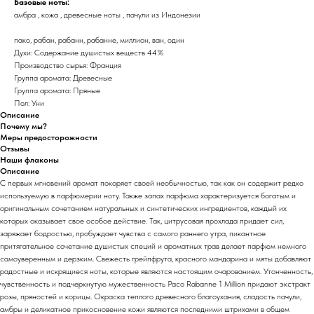
Базовые ноты:
амбра , кожа , древесные ноты , пачули из Индонезии
пако, рабан, рабанн, рабанне, миллион, ван, один
Духи: Содержание душистых веществ 44%
Производство сырья: Франция
Группа аромата: Древесные
Группа аромата: Пряные
Пол: Уни
Описание
Почему мы?
Меры предосторожности
Отзывы
Наши флаконы
Описание
С первых мгновений аромат покоряет своей необычностью, так как он содержит редко
используемую в парфюмерии ноту. Также запах парфюма характеризуется богатым и
оригинальным сочетанием натуральных и синтетических ингредиентов, каждый их
которых оказывает свое особое действие. Так, цитрусовая прохлада придает сил,
заряжает бодростью, пробуждает чувства с самого раннего утра, пикантное
притягательное сочетание душистых специй и ароматных трав делает парфюм немного
самоуверенным и дерзким. Свежесть грейпфрута, красного мандарина и мяты добавляют
радостные и искрящиеся ноты, которые являются настоящим очарованием. Утонченность,
чувственность и подчеркнутую мужественность Paco Rabanne 1 Million придают экстракт
розы, пряностей и корицы. Окраска теплого древесного благоухания, сладость пачули,
амбры и деликатное прикосновение кожи являются последними штрихами в общем