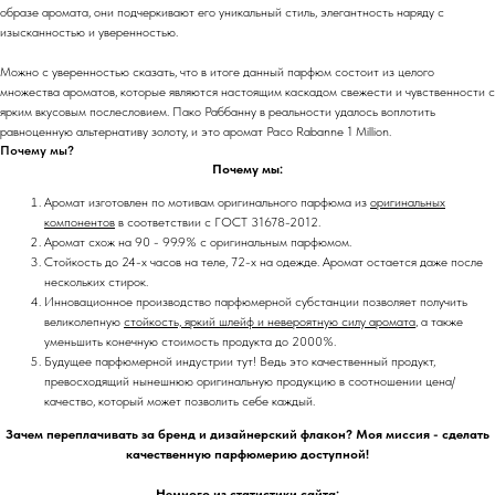
образе аромата, они подчеркивают его уникальный стиль, элегантность наряду с
изысканностью и уверенностью.
Можно с уверенностью сказать, что в итоге данный парфюм состоит из целого
множества ароматов, которые являются настоящим каскадом свежести и чувственности с
ярким вкусовым послесловием. Пако Раббанну в реальности удалось воплотить
равноценную альтернативу золоту, и это аромат Paco Rabanne 1 Million.
Почему мы?
Почему мы:
Аромат изготовлен по мотивам оригинального парфюма из
оригинальных
компонентов
в соответствии с ГОСТ 31678-2012.
Аромат схож на 90 - 99.9% с оригинальным парфюмом.
Стойкость до 24-х часов на теле, 72-х на одежде. Аромат остается даже после
нескольких стирок.
Инновационное производство парфюмерной субстанции позволяет получить
великолепную
стойкость, яркий шлейф и невероятную силу аромата
, а также
уменьшить конечную стоимость продукта до 2000%.
Будущее парфюмерной индустрии тут! Ведь это качественный продукт,
превосходящий нынешнюю оригинальную продукцию в соотношении цена/
качество, который может позволить себе каждый.
Зачем переплачивать за бренд и дизайнерский флакон? Моя миссия - сделать
качественную парфюмерию доступной!
Немного из статистики сайта: