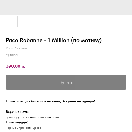
Paco Rabanne - 1 Million (по мотиву)
Paco Rabanne
Артикул:
390,00
р.
Купить
Стойкость до 24-х часов на коже, 3-х дней на одежде!
Верхние ноты:
грейпфрут , красный мандарин , мята
Ноты сердца:
корица , пряности , роза