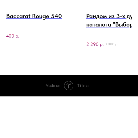
Baccarat Rouge 540
Рандом из 3-х дух
каталога "Выбор
Джогера"
400
р.
2 290
р.
3 000
р.
Tilda
Made on