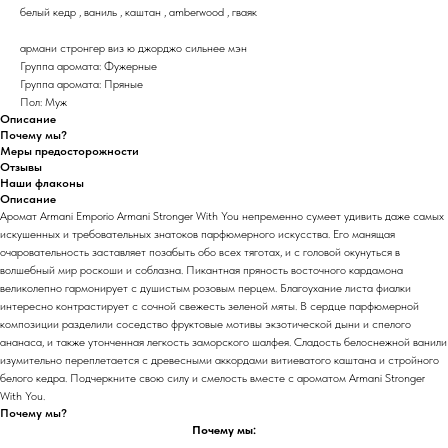
белый кедр , ваниль , каштан , amberwood , гваяк
армани стронгер виз ю джорджо сильнее мэн
Группа аромата: Фужерные
Группа аромата: Пряные
Пол: Муж
Описание
Почему мы?
Меры предосторожности
Отзывы
Наши флаконы
Описание
Аромат Armani Emporio Armani Stronger With You непременно сумеет удивить даже самых
искушенных и требовательных знатоков парфюмерного искусства. Его манящая
очаровательность заставляет позабыть обо всех тяготах, и с головой окунуться в
волшебный мир роскоши и соблазна. Пикантная пряность восточного кардамона
великолепно гармонирует с душистым розовым перцем. Благоухание листа фиалки
интересно контрастирует с сочной свежесть зеленой мяты. В сердце парфюмерной
композиции разделили соседство фруктовые мотивы экзотической дыни и спелого
ананаса, и также утонченная легкость заморского шалфея. Сладость белоснежной ванили
изумительно переплетается с древесными аккордами витиеватого каштана и стройного
белого кедра. Подчеркните свою силу и смелость вместе с ароматом Armani Stronger
With You.
Почему мы?
Почему мы: