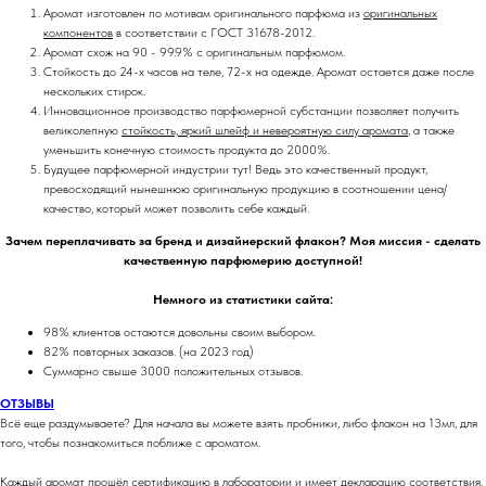
Аромат изготовлен по мотивам оригинального парфюма из
оригинальных
компонентов
в соответствии с ГОСТ 31678-2012.
Аромат схож на 90 - 99.9% с оригинальным парфюмом.
Стойкость до 24-х часов на теле, 72-х на одежде. Аромат остается даже после
нескольких стирок.
Инновационное производство парфюмерной субстанции позволяет получить
великолепную
стойкость, яркий шлейф и невероятную силу аромата
, а также
уменьшить конечную стоимость продукта до 2000%.
Будущее парфюмерной индустрии тут! Ведь это качественный продукт,
превосходящий нынешнюю оригинальную продукцию в соотношении цена/
качество, который может позволить себе каждый.
Зачем переплачивать за бренд и дизайнерский флакон? Моя миссия - сделать
качественную парфюмерию доступной!
Немного из статистики сайта:
98% клиентов остаются довольны своим выбором.
82% повторных заказов. (на 2023 год)
Суммарно свыше 3000 положительных отзывов.
ОТЗЫВЫ
Всё еще раздумываете? Для начала вы можете взять пробники, либо флакон на 13мл, для
того, чтобы познакомиться поближе с ароматом.
Каждый аромат прошёл сертификацию в лаборатории и имеет декларацию соответствия.