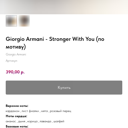
Giorgio Armani - Stronger With You (по
мотиву)
Giorgio Armani
Артикул:
390,00
р.
Купить
Верхние ноты:
кардамон , лист фиалки , мята , розовый перец
Ноты сердца:
ананас , дыня , корица , лаванда , шалфей
Базовые ноты: