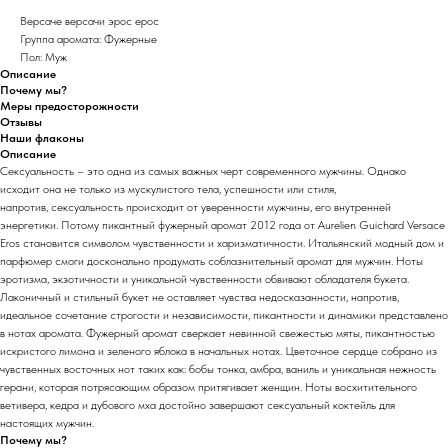
Версаче версачи эрос ерос
Группа аромата: Фужерные
Пол: Муж
Описание
Почему мы?
Меры предосторожности
Отзывы
Наши флаконы
Описание
Сексуальность – это одна из самых важных черт современного мужчины. Однако
исходит она не только из мускулистого тела, успешности или стиля,
напротив, сексуальность происходит от уверенности мужчины, его внутренней
энергетики. Потому пикантный фужерный аромат 2012 года от Aurelien Guichard Versace
Eros становится символом чувственности и харизматичности. Итальянский модный дом и
парфюмер смоги досконально продумать соблазнительный аромат для мужчин. Ноты
эротизма, экзотичности и уникальной чувственности обвивают обладателя букета.
Лаконичный и стильный букет не оставляет чувства недосказанности, напротив,
идеальное сочетание строгости и независимости, пикантности и динамики представлено
в нотах аромата. Фужерный аромат сверкает невинной свежестью мяты, пикантностью
искристого лимона и зеленого яблока в начальных нотах. Цветочное сердце собрано из
чувственных восточных нот таких как: бобы тонка, амбра, ваниль и уникальная нежность
герани, которая потрясающим образом притягивает женщин. Ноты восхитительного
ветивера, кедра и дубового мха достойно завершают сексуальный коктейль для
настоящих мужчин.
Почему мы?