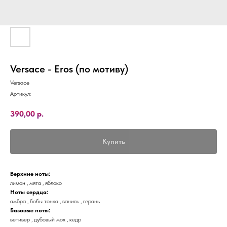
Versace - Eros (по мотиву)
Versace
Артикул:
390,00
р.
Купить
Верхние ноты:
лимон , мята , яблоко
Ноты сердца:
амбра , бобы тонка , ваниль , герань
Базовые ноты:
ветивер , дубовый мох , кедр