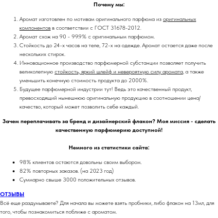
Почему мы:
Аромат изготовлен по мотивам оригинального парфюма из
оригинальных
компонентов
в соответствии с ГОСТ 31678-2012.
Аромат схож на 90 - 99.9% с оригинальным парфюмом.
Стойкость до 24-х часов на теле, 72-х на одежде. Аромат остается даже после
нескольких стирок.
Инновационное производство парфюмерной субстанции позволяет получить
великолепную
стойкость, яркий шлейф и невероятную силу аромата
, а также
уменьшить конечную стоимость продукта до 2000%.
Будущее парфюмерной индустрии тут! Ведь это качественный продукт,
превосходящий нынешнюю оригинальную продукцию в соотношении цена/
качество, который может позволить себе каждый.
Зачем переплачивать за бренд и дизайнерский флакон? Моя миссия - сделать
качественную парфюмерию доступной!
Немного из статистики сайта:
98% клиентов остаются довольны своим выбором.
82% повторных заказов. (на 2023 год)
Суммарно свыше 3000 положительных отзывов.
ОТЗЫВЫ
Всё еще раздумываете? Для начала вы можете взять пробники, либо флакон на 13мл, для
того, чтобы познакомиться поближе с ароматом.