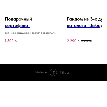
Подарочный
Рандом из 3-х дух
сертификат
каталога "Выбор
Джогера"
Если не знаешь, какой аромат подарить, то
сертификат - лучший выбор!
1 500
р.
2 290
р.
3 000
р.
Tilda
Made on