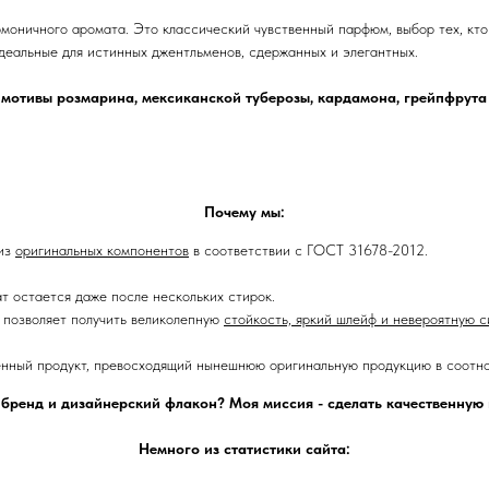
армоничного аромата. Это классический чувственный парфюм, выбор тех, кто
идеальные для истинных джентльменов, сдержанных и элегантных.
мотивы розмарина, мексиканской туберозы, кардамона, грейпфрута
Почему мы:
 из
оригинальных компонентов
в соответствии с ГОСТ 31678-2012.
ат остается даже после нескольких стирок.
позволяет получить великолепную
стойкость, яркий шлейф и невероятную с
енный продукт, превосходящий нынешнюю оригинальную продукцию в соотно
 бренд и дизайнерский флакон? Моя миссия - сделать качественну
Немного из статистики сайта: