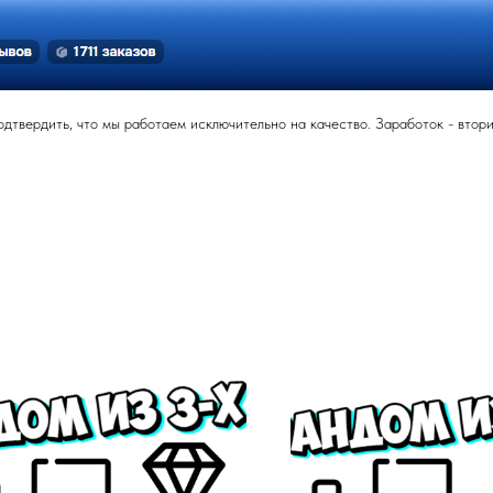
твердить, что мы работаем исключительно на качество. Заработок - вторич