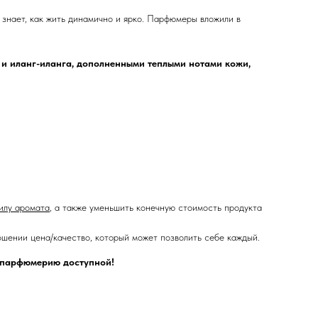
 знает, как жить динамично и ярко. Парфюмеры вложили в
 и иланг-иланга, дополненными теплыми нотами кожи,
илу аромата
, а также уменьшить конечную стоимость продукта
шении цена/качество, который может позволить себе каждый.
ю парфюмерию доступной!