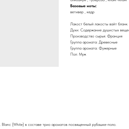
Базовые ноты:
ветивер , кедр
Лакост белый лакосты вайт бланк
Духи: Содержание душистых вещ
Производство сырья: Франция
Группа аромата: Древесные
Группа аромата: Фужерные
Пол: Муж
. Blanc (White) в составе трио ароматов посвященный рубашке-поло.