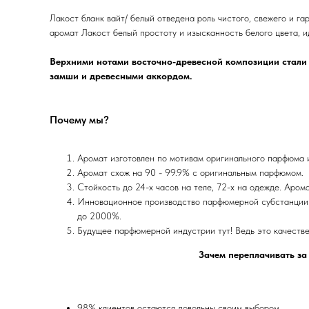
Лакост бланк вайт/ белый отведена роль чистого, свежего и г
аромат Лакост белый простоту и изысканность белого цвета, 
Верхними нотами восточно-древесной композиции стали 
замши и древесными аккордом.
Почему мы?
Аромат изготовлен по мотивам оригинального парфюма
Аромат схож на 90 - 99.9% с оригинальным парфюмом.
Стойкость до 24-х часов на теле, 72-х на одежде. Аром
Инновационное производство парфюмерной субстанции 
до 2000%.
Будущее парфюмерной индустрии тут! Ведь это качеств
Зачем переплачивать за
98% клиентов остаются довольны своим выбором.