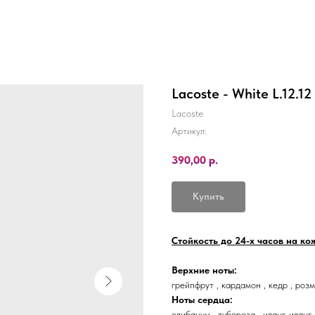
Lacoste - White L.12.12
Lacoste
Артикул:
390,00
р.
Купить
Стойкость до 24-х часов на кож
Верхние ноты:
грейпфрут , кардамон , кедр , роз
Ноты сердца:
олибанум , тубероза , иланг-иланг