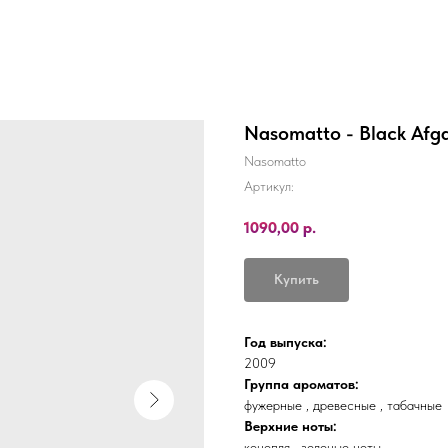
Nasomatto - Black Afg
Nasomatto
Артикул:
1090,00
р.
Купить
Год выпуска:
2009
Группа ароматов:
фужерные , древесные , табачные
Верхние ноты:
конопля , зеленые ноты