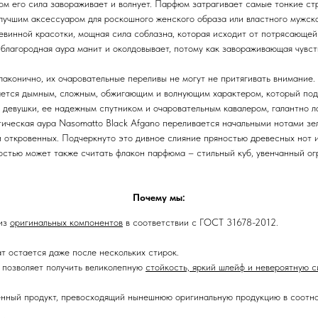
ом его сила завораживает и волнует. Парфюм затрагивает самые тонкие ст
 лучшим аксессуаром для роскошного женского образа или властного мужск
невинной красотки, мощная сила соблазна, которая исходит от потрясающей
 благородная аура манит и околдовывает, потому как завораживающая чувс
аконично, их очаровательные переливы не могут не притягивать внимание
ается дымным, сложным, обжигающим и волнующим характером, который подч
 девушки, ее надежным спутником и очаровательным кавалером, галантно л
стическая аура Nasomatto Black Afgano переливается начальными нотами зе
и откровенных. Подчеркнуто это дивное слияние пряностью древесных нот 
остью может также считать флакон парфюма – стильный куб, увенчанный о
Почему мы:
 из
оригинальных компонентов
в соответствии с ГОСТ 31678-2012.
ат остается даже после нескольких стирок.
позволяет получить великолепную
стойкость, яркий шлейф и невероятную с
енный продукт, превосходящий нынешнюю оригинальную продукцию в соотно