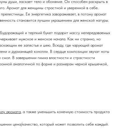
руны души, ласкает тело и обоняние. Он способен раскрыть в
ого. Аромат для женщины страстной и уверенной в себе.
 прелестницы. Ее энергетика завораживает, в потому аромат
твенность становится лучшим украшением для женской натуры.
. Будоражащий и терпкий букет подарит массу непередаваемых
еркивает мужское и женское начала. Как ни странно, но
аскающим ее запястья и шею. Всюду, где чарующий аромат
лени и дурманящей конопли. В сердце композиции звучат ноты
и смол. В завершении гимна властности и страстности
громной аналогичной по форме и размерам черной крышечкой,
илу аромата
, а также уменьшить конечную стоимость продукта
шении цена/качество, который может позволить себе каждый.