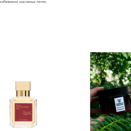
 избежании масляных пятен.