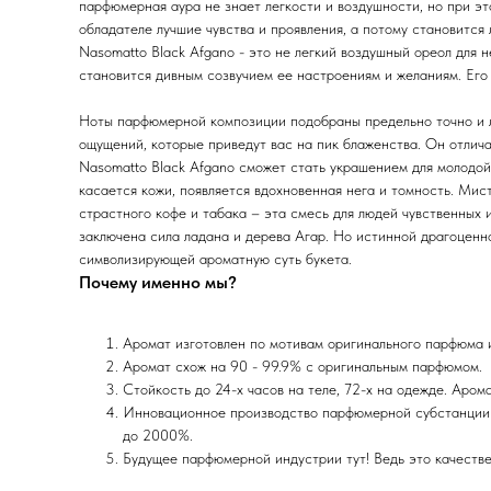
парфюмерная аура не знает легкости и воздушности, но при эт
обладателе лучшие чувства и проявления, а потому становится
Nasomatto Black Afgano - это не легкий воздушный ореол для 
становится дивным созвучием ее настроениям и желаниям. Его
Ноты парфюмерной композиции подобраны предельно точно и л
ощущений, которые приведут вас на пик блаженства. Он отлич
Nasomatto Black Afgano сможет стать украшением для молодой
касается кожи, появляется вдохновенная нега и томность. Ми
страстного кофе и табака – эта смесь для людей чувственных 
заключена сила ладана и дерева Агар. Но истинной драгоценн
символизирующей ароматную суть букета.
Почему именно мы?
Аромат изготовлен по мотивам оригинального парфюма
Аромат схож на 90 - 99.9% с оригинальным парфюмом.
Стойкость до 24-х часов на теле, 72-х на одежде. Аром
Инновационное производство парфюмерной субстанции 
до 2000%.
Будущее парфюмерной индустрии тут! Ведь это качеств