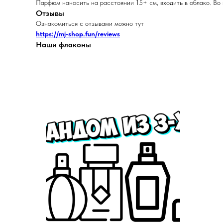
Парфюм наносить на расстоянии 15+ см, входить в облако. Во
Отзывы
Ознакомиться с отзывами можно тут
https://mj-shop.fun/reviews
Наши флаконы