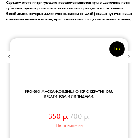
Сердцем этого интригующего парфюма являются яркие цветочные ноты
туберозы, аромат роскошной экзотической орхидеи и запах нежной
белой лилии, которые деликатно смешаны со шлейфовыми чувственными
оттенками пачули и монои, приправленными сладкими нотками ванили.
Lux
PRO-BIO МАСКА-КОНДИЦИОНЕР С КЕРАТИНОМ,
КРЕАТИНОМ И ЛИПИДАМИ.
350
р.
700
р.
Нет в наличии