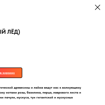
ЫЙ ЛЁД)
в корзину
тической древесины и лайма ведут нас к волнующему
ому нотами розы, базилика, перца, лаврового листа и
и пачули, мускуса, туи гигантской и мускусных