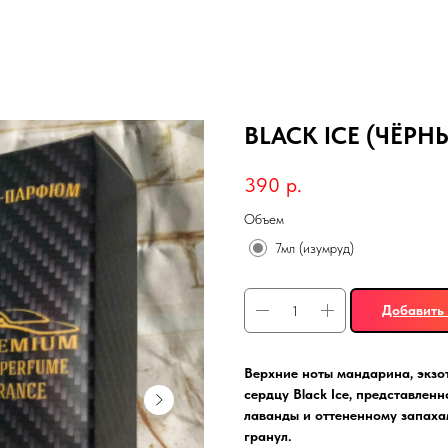
BLACK ICE (ЧЁРН
390
р.
Объем
7мл (изумруд)
Добавить 
Верхние ноты мандарина, экзо
сердцу Black Ice, представленн
лаванды и оттененному запахам
гранул.