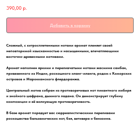
390,00
р.
Добавить в корзину
Сложный, с хитросплетенными нотами аромат пленяет своей
неповторимой изысканностью и насыщенными, впечатляющими
восточно-древесными мотивами.
Аромат наполнен яркими и переливчатыми нотами жасмина самбак,
привезенного из Индии, роскошного иланг-иланга, родом с Коморских
островов и Марокканского флердоранжа.
Центральный мотив собран из противоречивых нот пикантного имбиря
и знойного шафрана, дымного ладана. Он демонстрирует глубину
композиции и её волнующую противоречивость.
В базе аромат порадует вас сюрреалистическими переливами
роскошества бальзамических нот, бэя, ветивера и бензоина.