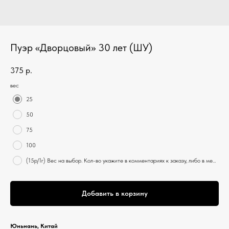
Пуэр «Дворцовый» 30 лет (ШУ)
375
р.
вес
25
50
75
100
(15р/1г) Вес на выбор. Кол-во укажите в комментариях к заказу, либо в мессенджере администратору, после оформления заявки.
Добавить в корзину
Юньнань, Китай