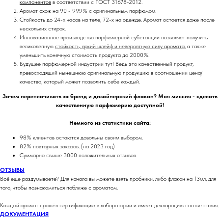
компонентов
в соответствии с ГОСТ 31678-2012.
Аромат схож на 90 - 99.9% с оригинальным парфюмом.
Стойкость до 24-х часов на теле, 72-х на одежде. Аромат остается даже после
нескольких стирок.
Инновационное производство парфюмерной субстанции позволяет получить
великолепную
стойкость, яркий шлейф и невероятную силу аромата
, а также
уменьшить конечную стоимость продукта до 2000%.
Будущее парфюмерной индустрии тут! Ведь это качественный продукт,
превосходящий нынешнюю оригинальную продукцию в соотношении цена/
качество, который может позволить себе каждый.
Зачем переплачивать за бренд и дизайнерский флакон? Моя миссия - сделать
качественную парфюмерию доступной!
Немного из статистики сайта:
98% клиентов остаются довольны своим выбором.
82% повторных заказов. (на 2023 год)
Суммарно свыше 3000 положительных отзывов.
ОТЗЫВЫ
Всё еще раздумываете? Для начала вы можете взять пробники, либо флакон на 13мл, для
того, чтобы познакомиться поближе с ароматом.
Каждый аромат прошёл сертификацию в лаборатории и имеет декларацию соответствия.
ДОКУМЕНТАЦИЯ