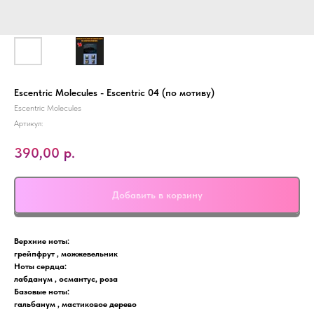
Escentric Molecules - Escentric 04 (по мотиву)
Escentric Molecules
Артикул:
390,00
р.
Добавить в корзину
Верхние ноты:
грейпфрут , можжевельник
Ноты сердца:
лабданум , османтус, роза
Базовые ноты:
гальбанум , мастиковое дерево