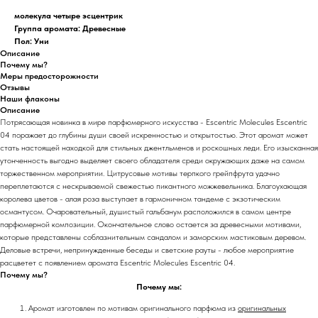
молекула четыре эсцентрик
Группа аромата: Древесные
Пол: Уни
Описание
Почему мы?
Меры предосторожности
Отзывы
Наши флаконы
Описание
Потрясающая новинка в мире парфюмерного искусства - Escentric Molecules Escentric
04 поражает до глубины души своей искренностью и открытостью. Этот аромат может
стать настоящей находкой для стильных джентльменов и роскошных леди. Его изысканная
утонченность выгодно выделяет своего обладателя среди окружающих даже на самом
торжественном мероприятии. Цитрусовые мотивы терпкого грейпфрута удачно
переплетаются с нескрываемой свежестью пикантного можжевельника. Благоухающая
королева цветов - алая роза выступает в гармоничном тандеме с экзотическим
османтусом. Очаровательный, душистый гальбанум расположился в самом центре
парфюмерной композиции. Окончательное слово остается за древесными мотивами,
которые представлены соблазнительным сандалом и заморским мастиковым деревом.
Деловые встречи, непринужденные беседы и светские рауты - любое мероприятие
расцветет с появлением аромата Escentric Molecules Escentric 04.
Почему мы?
Почему мы:
Аромат изготовлен по мотивам оригинального парфюма из
оригинальных