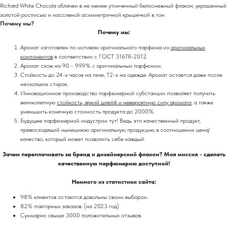
Richard White Chocola облачен в не менее утонченный белоснежный флакон, украшенный
золотой росписью и массивной асимметричной крышечкой в тон.
Почему мы?
Почему мы:
Аромат изготовлен по мотивам оригинального парфюма из
оригинальных
компонентов
в соответствии с ГОСТ 31678-2012.
Аромат схож на 90 - 99.9% с оригинальным парфюмом.
Стойкость до 24-х часов на теле, 72-х на одежде. Аромат остается даже после
нескольких стирок.
Инновационное производство парфюмерной субстанции позволяет получить
великолепную
стойкость, яркий шлейф и невероятную силу аромата
, а также
уменьшить конечную стоимость продукта до 2000%.
Будущее парфюмерной индустрии тут! Ведь это качественный продукт,
превосходящий нынешнюю оригинальную продукцию в соотношении цена/
качество, который может позволить себе каждый.
Зачем переплачивать за бренд и дизайнерский флакон? Моя миссия - сделать
качественную парфюмерию доступной!
Немного из статистики сайта:
98% клиентов остаются довольны своим выбором.
82% повторных заказов. (на 2023 год)
Суммарно свыше 3000 положительных отзывов.