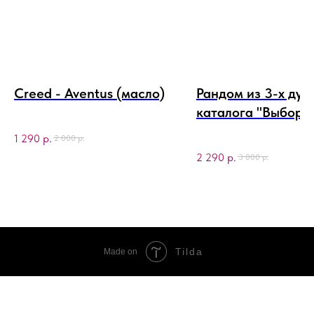
Creed - Aventus (масло)
Рандом из 3-х дух
каталога "Выбор
Джогера"
1 290
р.
2 000
р.
2 290
р.
3 000
р.
Tilda
Made on