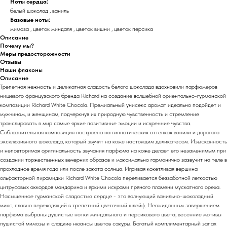
Ноты сердца:
белый шоколад , ваниль
Базовые ноты:
мимоза , цветок миндаля , цветок вишни , цветок персика
Описание
Почему мы?
Меры предосторожности
Отзывы
Наши флаконы
Описание
Трепетная нежность и деликатная сладость белого шоколада вдохновили парфюмеров
нишевого французского бренда Richard на создание волшебной ориентально-гурманской
композиции Richard White Chocola. Премиальный унисекс аромат идеально подойдет и
мужчинам, и женщинам, подчеркнув их природную чувственность и стремление
транслировать в мир самые яркие позитивные эмоции и искренние чувства.
Соблазнительная композиция построена на гипнотических оттенках ванили и дорогого
эксклюзивного шоколада, который звучит на коже настоящим деликатесом. Изысканность
и неповторимая оригинальность звучания парфюма на коже делает его незаменимым при
создании торжественных вечерних образов и максимально гармонично зазвучит на теле в
прохладное время года или после заката солнца. Игривая кокетливая вершина
ольфакторной пирамидки Richard White Chocola переливается беззаботной легкостью
цитрусовых аккордов мандарина и яркими искрами пряного пламени мускатного ореха.
Насыщенное гурманской сладостью сердце - это волнующий ванильно-шоколадный
микс, плавно переходящий в трепетный цветочный шлейф. Неожиданным завершением
парфюма выбраны душистые нотки миндального и персикового цвета, весенние мотивы
пушистой мимозы и сладкие нюансы цветов сакуры. Богатый комплиментарный запах