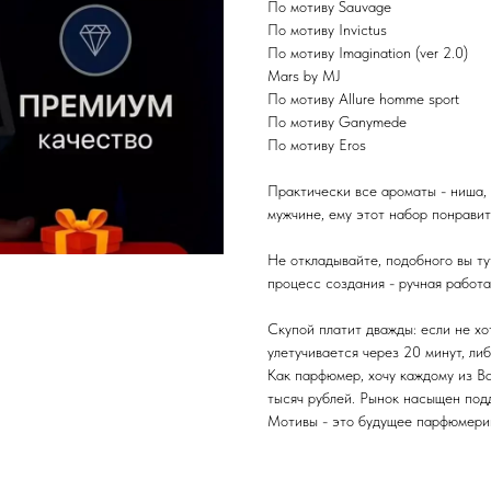
По мотиву Sauvage
По мотиву Invictus
По мотиву Imagination (ver 2.0)
Mars by MJ
По мотиву Allure homme sport
По мотиву Ganymede
По мотиву Eros
Практически все ароматы - ниша,
мужчине, ему этот набор понравит
Не откладывайте, подобного вы ту
процесс создания - ручная работ
Скупой платит дважды: если не хо
улетучивается через 20 минут, либ
Как парфюмер, хочу каждому из Ва
тысяч рублей. Рынок насыщен подд
Мотивы - это будущее парфюмерии,