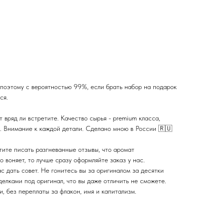
 поэтому с вероятностью 99%, если брать набор на подарок
ся.
т вряд ли встретите. Качество сырья - premium класса,
а. Внимание к каждой детали. Сделано мною в России 🇷🇺
тите писать разгневанные отзывы, что аромат
о воняет, то лучше сразу оформляйте заказ у нас.
с дать совет. Не гонитесь вы за оригиналом за десятки
елками под оригинал, что вы даже отличить не сможете.
 без переплаты за флакон, имя и капитализм.