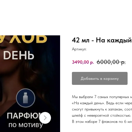
42 мл - На каждый
Артикул:
6000,00
р.
3490,00
р.
Добавить в корзину
Мы выбрали 7 самых популярных м
«На каждый день». Ведь если чере
смогут привыкнуть к запахам, соо
шлейф с невероятной стойкостью.
В этом наборе 7 флаконов по 6 мл