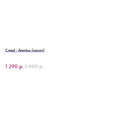
Creed - Aventus (масло)
1 290
р.
2 000
р.