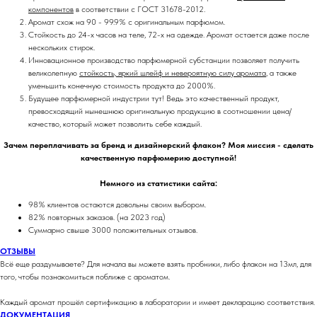
компонентов
в соответствии с ГОСТ 31678-2012.
Аромат схож на 90 - 99.9% с оригинальным парфюмом.
Стойкость до 24-х часов на теле, 72-х на одежде. Аромат остается даже после
нескольких стирок.
Инновационное производство парфюмерной субстанции позволяет получить
великолепную
стойкость, яркий шлейф и невероятную силу аромата
, а также
уменьшить конечную стоимость продукта до 2000%.
Будущее парфюмерной индустрии тут! Ведь это качественный продукт,
превосходящий нынешнюю оригинальную продукцию в соотношении цена/
качество, который может позволить себе каждый.
Зачем переплачивать за бренд и дизайнерский флакон? Моя миссия - сделать
качественную парфюмерию доступной!
Немного из статистики сайта:
98% клиентов остаются довольны своим выбором.
82% повторных заказов. (на 2023 год)
Суммарно свыше 3000 положительных отзывов.
ОТЗЫВЫ
Всё еще раздумываете? Для начала вы можете взять пробники, либо флакон на 13мл, для
того, чтобы познакомиться поближе с ароматом.
Каждый аромат прошёл сертификацию в лаборатории и имеет декларацию соответствия.
ДОКУМЕНТАЦИЯ