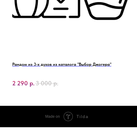
Рандом из 3-х духов из каталога "Выбор Джогера"
2 290
р.
3 000
р.
Tilda
Made on