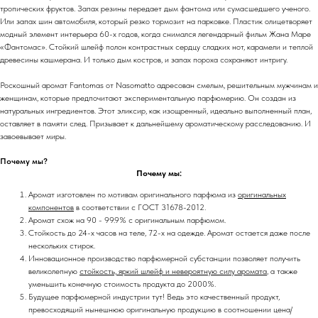
тропических фруктов. Запах резины передает дым фантома или сумасшедшего ученого.
Или запах шин автомобиля, который резко тормозит на парковке. Пластик олицетворяет
модный элемент интерьера 60-х годов, когда снимался легендарный фильм Жана Маре
«Фантомас». Стойкий шлейф полон контрастных сердцу сладких нот, карамели и теплой
древесины кашмерана. И только дым костров, и запах пороха сохраняют интригу.
Роскошный аромат Fantomas от Nasomatto адресован смелым, решительным мужчинам и
женщинам, которые предпочитают экспериментальную парфюмерию. Он создан из
натуральных ингредиентов. Этот эликсир, как изощренный, идеально выполненный план,
оставляет в памяти след. Призывает к дальнейшему ароматическому расследованию. И
завоевывает миры.
Почему мы?
Почему мы:
Аромат изготовлен по мотивам оригинального парфюма из
оригинальных
компонентов
в соответствии с ГОСТ 31678-2012.
Аромат схож на 90 - 99.9% с оригинальным парфюмом.
Стойкость до 24-х часов на теле, 72-х на одежде. Аромат остается даже после
нескольких стирок.
Инновационное производство парфюмерной субстанции позволяет получить
великолепную
стойкость, яркий шлейф и невероятную силу аромата
, а также
уменьшить конечную стоимость продукта до 2000%.
Будущее парфюмерной индустрии тут! Ведь это качественный продукт,
превосходящий нынешнюю оригинальную продукцию в соотношении цена/