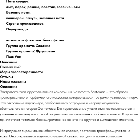
Ноты сердца:
дым, порох, резина, пластик, сладкие ноты
Базовые ноты:
кашмерон, пачули, земляная нота
Страна производства:
Нидерланды
назоматто фантомас блэк афгано
Группа аромата: Сладкие
Группа аромата: Фруктовые
Пол: Уни
Описание
Почему мы?
Меры предосторожности
Отзывы
Наши флаконы
Описание
Экстравагантная фруктово-водная композиция Nasomatto Fantomas – это образец
трансгрессивного парфюмерного искусства, которое выходит за рамки установок и норм.
Это откровение парфюмера, отобразившего остроумие и непредсказуемость
обаятельного киногероя Фантомаса. Его первоклассные уловки отличаются легкостью и
утонченной неожиданностью. А злодейская сила наполнена любовью и тайной. В аромате
присутствует тотально-бескомпромиссное сочетание фруктов и дымящегося пластика.
Интригующая пирамида, как обонятельная иллюзия, постоянно трансформируется на
коже. Она открывается водянисто-зеленой свежестью дыни и ярким всплеском