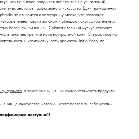
вкус, что на выходе получился действительно узнаваемый,
вательных знатоков парфюмерного искусства. Духи принадлежат
hrodisiac относится к категории унисекс, что позволяет
, которые пленят своим запахом и обладают сногсшибательным
стью белоснежной ванили. Соблазнительный мускус отвечает
ма и тяжелые, крепкие ноты натуральной кожи. Отправляясь на
аятельность и харизматичность ароматом Initio Absolute
илу аромата
, а также уменьшить конечную стоимость продукта
шении цена/качество, который может позволить себе каждый.
ю парфюмерию доступной!