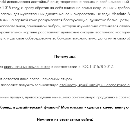
inski использовала достойный опыт, твореческие порывы и свой изысканный 
 в 2015 году, и сразу обратил на себя внимание самых искушенных и требо
е запахи для мужественных джентльменов и очаровательных леди. Absolute Ap
рвыми на горячей коже раскрываются благоухающие, душистые белые цветы
аровательной, заманчивой амброй, которая изумительно оттеняется сладо
омрачительной картине расставляют древесные аккорды восточного кастореу
у или деловое собеседование за бокалом вкусного вина, дополните свою об
Почему мы:
 из
оригинальных компонентов
в соответствии с ГОСТ 31678-2012.
ат остается даже после нескольких стирок.
позволяет получить великолепную
стойкость, яркий шлейф и невероятную с
енный продукт, превосходящий нынешнюю оригинальную продукцию в соотно
 бренд и дизайнерский флакон? Моя миссия - сделать качественну
Немного из статистики сайта: