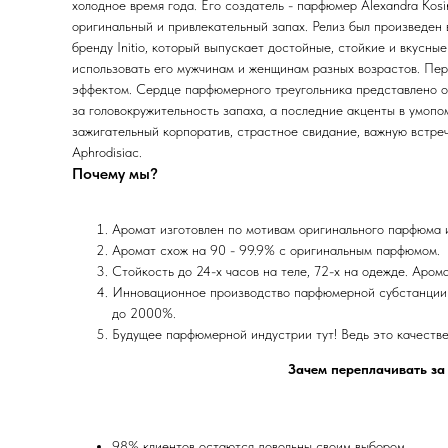
холодное время года. Его создатель - парфюмер Alexandra Kos
оригинальный и привлекательный запах. Релиз был произведен
бренду Initio, который выпускает достойные, стойкие и вкусны
использовать его мужчинам и женщинам разных возрастов. Пе
эффектом. Сердце парфюмерного треугольника представлено оч
за головокружительность запаха, а последние акценты в умоп
зажигательный корпоратив, страстное свидание, важную встреч
Aphrodisiac.
Почему мы?
Аромат изготовлен по мотивам оригинального парфюма
Аромат схож на 90 - 99.9% с оригинальным парфюмом.
Стойкость до 24-х часов на теле, 72-х на одежде. Аром
Инновационное производство парфюмерной субстанции 
до 2000%.
Будущее парфюмерной индустрии тут! Ведь это качеств
Зачем переплачивать за
98% клиентов остаются довольны своим выбором.