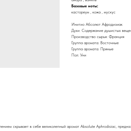
Базовые ноты:
кастореум , кожа , мускус
Инитио Абсолют Афродизиак
Духи: Содержание душистых вещ
Производство сырья: Франция
Группа аромата: Восточные
Группа аромата: Пряные
Пол: Уни
нием скрывает в себе великолепный аромат Absolute Aphrodisiac, предна