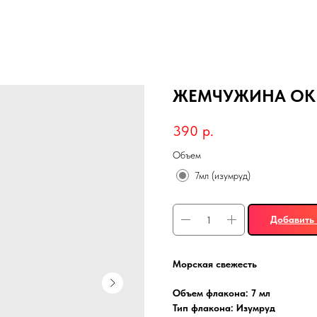
ЖЕМЧУЖИНА ОК
390
р.
Объем
7мл (изумруд)
Добавить 
Морская свежесть
Объем флакона: 7 мл
Тип флакона: Изумруд