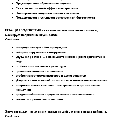
Предотвращает образование перхоти
Снижает негативный эффект консервантов
Поддерживает здоровый внешний вид кожи
Поддерживает и усиливает естественный барьер кожи
БЕТА-ЦИКЛОДЕКСТРИН -
снижает летучесть активных молекул,
маскирует неприятный вкус и запах.
Свойства:
дезодорирующее и бактерицидное
себорегулирующее и матирующее
улучшает растворимость веществ с низкой растворимостью в
воде
стабилизатор активов в рецептуре
проводник активов в эпидермис
стабилизатор ароматизаторов и цвета рецептур
убирает специфический запах масел и компонентов косметики
биоразлагаемый компонент натуральной и органической
косметики
придает неброское мерцание гелевым консистенциям
лишен раздражающего действия
Экстракт хмеля
- компонент, оказывающий успокаивающее действие.
Свойства: