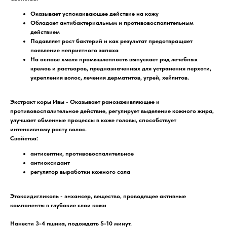
Оказывает успокаивающее действие на кожу
Обладает антибактериальным и противовоспалительным
действием
Подавляет рост бактерий и как результат предотвращает
появление неприятного запаха
На основе хмеля промышленность выпускает ряд лечебных
кремов и растворов, предназначенных для устранения перхоти,
укрепления волос, лечения дерматитов, угрей, хейлитов.
Экстракт коры Ивы -
Оказывает ранозаживляющее и
противовоспалительное действие, регулирует выделение кожного жира,
улучшает обменные процессы в коже головы, способствует
интенсивному росту волос.
Свойства:
антисептик, противовоспалительное
антиоксидант
регулятор выработки кожного сала
Этоксидигликоль
- энхансер, вещество, проводящее активные
компоненты в глубокие слои кожи
Нанести 3-4 пшика, подождать 5-10 минут.