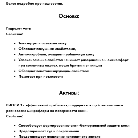
Более подробно про наш состав.
Основа:
Гидролат мяты
Свойства:
Тонизирует и освежает кожу
Обладает вяжущими свойствами,
Антимикробное, очищает проблемную кожу
Успокаивающие свойства : снижает раздражение и дискомфорт
при солнечных ожогах, после бритья и эпиляции
Обладает венотонизирующим свойством
Помогает при потливости
Активы:
БИОЛИН
- эффективный пребиотик,поддерживающий оптимальное
равновесие микрофлоры на поверхности кожи.
Свойства:
Способствует формированию анти-бактериальной защиты кожи
Предотвращает зуд и покраснения
Предотвращает появление неприятного запаха