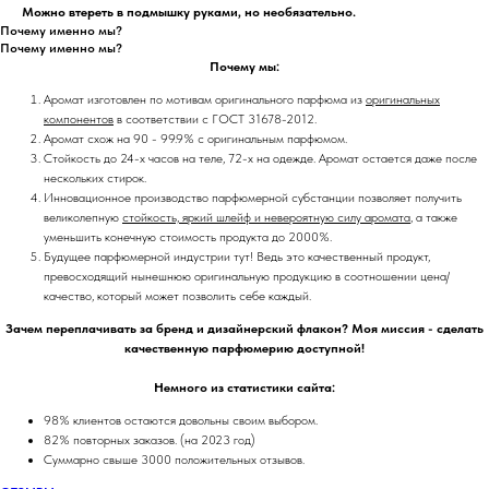
Можно втереть в подмышку руками, но необязательно.
Почему именно мы?
Почему именно мы?
Почему мы:
Аромат изготовлен по мотивам оригинального парфюма из
оригинальных
компонентов
в соответствии с ГОСТ 31678-2012.
Аромат схож на 90 - 99.9% с оригинальным парфюмом.
Стойкость до 24-х часов на теле, 72-х на одежде. Аромат остается даже после
нескольких стирок.
Инновационное производство парфюмерной субстанции позволяет получить
великолепную
стойкость, яркий шлейф и невероятную силу аромата
, а также
уменьшить конечную стоимость продукта до 2000%.
Будущее парфюмерной индустрии тут! Ведь это качественный продукт,
превосходящий нынешнюю оригинальную продукцию в соотношении цена/
качество, который может позволить себе каждый.
Зачем переплачивать за бренд и дизайнерский флакон? Моя миссия - сделать
качественную парфюмерию доступной!
Немного из статистики сайта:
98% клиентов остаются довольны своим выбором.
82% повторных заказов. (на 2023 год)
Суммарно свыше 3000 положительных отзывов.