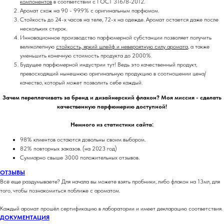
компонентов
в соответствии с ГОСТ 31678-2012.
Аромат схож на 90 - 99.9% с оригинальным парфюмом.
Стойкость до 24-х часов на теле, 72-х на одежде. Аромат остается даже после
нескольких стирок.
Инновационное производство парфюмерной субстанции позволяет получить
великолепную
стойкость, яркий шлейф и невероятную силу аромата
, а также
уменьшить конечную стоимость продукта до 2000%.
Будущее парфюмерной индустрии тут! Ведь это качественный продукт,
превосходящий нынешнюю оригинальную продукцию в соотношении цена/
качество, который может позволить себе каждый.
Зачем переплачивать за бренд и дизайнерский флакон? Моя миссия - сделать
качественную парфюмерию доступной!
Немного из статистики сайта:
98% клиентов остаются довольны своим выбором.
82% повторных заказов. (на 2023 год)
Суммарно свыше 3000 положительных отзывов.
ОТЗЫВЫ
Всё еще раздумываете? Для начала вы можете взять пробники, либо флакон на 13мл, для
того, чтобы познакомиться поближе с ароматом.
Каждый аромат прошёл сертификацию в лаборатории и имеет декларацию соответствия.
ДОКУМЕНТАЦИЯ