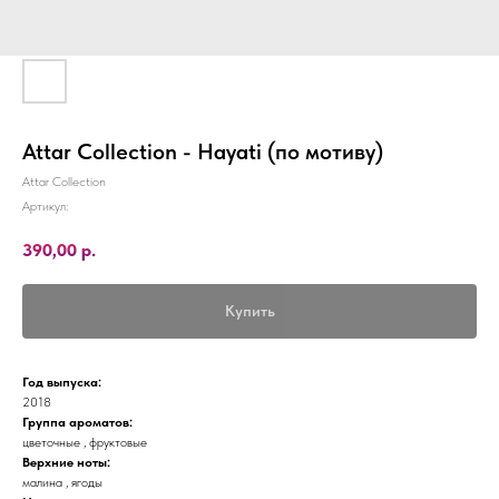
Attar Collection - Hayati (по мотиву)
Attar Collection
Артикул:
390,00
р.
Купить
Год выпуска:
2018
Группа ароматов:
цветочные , фруктовые
Верхние ноты:
малина , ягоды