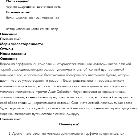
Ноты сердца:
черная смородина , цветочные ноты
Базовые ноты:
белый мускус , ваниль , мороженое
аттар коллекшн хаяти хайяти атар
Описание
Почему мы?
Меры предосторожности
Отзывы
Наши флаконы
Описание
Верхушка парфюмерной композиции открывается ягодными мотивами кисло-сладкой
черной смородины, которая создает умопомрачительный, сочный дуэт со спелой
малиной. Сердце заполнено благоуханием благородного, цветочного букета, который
дарит чувство умиротворения и радости. База представлена интересным вкусом
ванильного мороженого, которое так нравится взрослым и детям за его сладость и
молочное послевкусие. Аромат Attar Collection Hayati понравится харизматичным,
оптимистичным, жизнелюбивым представителям обоих полов, которые любят украшать
свой образ сладкими, карамельными нотками. Они чисто летний, поэтому лучше всего
будет звучать на загородной прогулке в лесной местности, солнечному берегу бушующего
моря или заморском путешествии в семейном кругу.
Почему мы?
Почему мы:
Аромат изготовлен по мотивам оригинального парфюма из
оригинальных