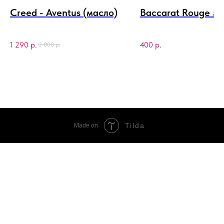
Creed - Aventus (масло)
Baccarat Rouge 5
1 290
р.
400
р.
2 000
р.
Tilda
Made on