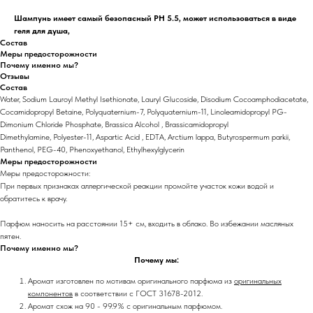
Шампунь имеет самый безопасный PH 5.5, может использоваться в виде
геля для душа,
Состав
Меры предосторожности
Почему именно мы?
Отзывы
Состав
Water, Sodium Lauroyl Methyl Isethionate, Lauryl Glucoside, Disodium Cocoamphodiacetate,
Cocamidopropyl Betaine, Polyquaternium-7, Polyquaternium-11, Linoleamidopropyl PG-
Dimonium Chloride Phosphate, Brassica Alcohol , Brassicamidopropyl
Dimethylamine, Polyester-11, Aspartic Acid , EDTA, Arctium lappa, Butyrospermum parkii,
Panthenol, PEG-40, Phenoxyethanol, Ethylhexylglycerin
Меры предосторожности
Меры предосторожности:
При первых признаках аллергической реакции промойте участок кожи водой и
обратитесь к врачу.
Парфюм наносить на расстоянии 15+ см, входить в облако. Во избежании масляных
пятен.
Почему именно мы?
Почему мы:
Аромат изготовлен по мотивам оригинального парфюма из
оригинальных
компонентов
в соответствии с ГОСТ 31678-2012.
Аромат схож на 90 - 99.9% с оригинальным парфюмом.