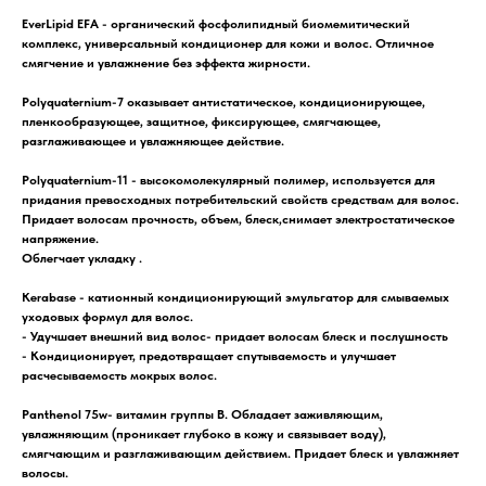
EverLipid EFA -
органический фосфолипидный биомемитический
комплекс, универсальный кондиционер для кожи и волос. Отличное
смягчение и увлажнение без эффекта жирности.
Polyquaternium-7
оказывает антистатическое, кондиционирующее,
пленкообразующее, защитное, фиксирующее, смягчающее,
разглаживающее и увлажняющее действие.
Polyquaternium-11
- высокомолекулярный полимер, используется для
придания превосходных потребительский свойств средствам для волос.
Придает волосам прочность, объем, блеск,снимает электростатическое
напряжение.
Облегчает укладку .
Kerabase
- катионный кондиционирующий эмульгатор для смываемых
уходовых формул для волос.
- Удучшает внешний вид волос- придает волосам блеск и послушность
- Кондиционирует, предотвращает спутываемость и улучшает
расчесываемость мокрых волос.
Panthenol
75w
- витамин группы В. Обладает заживляющим,
увлажняющим (проникает глубоко в кожу и связывает воду),
смягчающим и разглаживающим действием. Придает блеск и увлажняет
волосы.