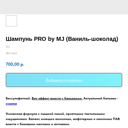
Шампунь PRO by MJ (Ваниль-шоколад)
MJ
Артикул:
700,00
р.
Добавить в корзину
Бессульфатный.
Вау эффект вместе с бальзамом.
Актуальный бальзам -
ссылка
Усиленная формула с пышной пеной, приятными тактильными
ощущениями. Баланс моющих анионных, амфотерных и неионных ПАВ
вместе с базовыми маслами и активами.