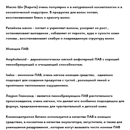
Масло Ши (Карите)
очень популярно и в натуральной косметологии и в
косметической индустрии. В продуктах для волос питает,
восстанавливает блеск и красоту волос.
Репейное масло -
питает и укрепляет волосы, ускоряет их рост ,
останавливает выпадение , избавляет от перхоти, зуда и сухости кожи
головы , восстанавливает слабую и поврежденную структуру волос
Моющие ПАВ:
Amphotensid
- дерматологически мягкий амфотерный ПАВ с хорошей
пенообразующей и очищающей способностью.
Iselux
- анионное ПАВ, очень мягкое моющее средство, идеально
подходит для создания продуктов с густой , роскошной пеной и
приятными тактильными ощущениями.
Лаурил Глюкозид
- является пенообразующим ПАВ растительного
происхождения, очень мягким, что делает его особенно подходящим для
формул, предназначенных для чувствительной и детской кожи.
Кокамидопропил Бетаин
используется в качестве ПАВ в моющих
средствах, в косметике в качестве эмульгатора, загустителя, а также для
уменьшения раздражения , которые могут вызывать чисто ионные ПАВ