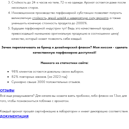
Стойкость до 24-х часов на теле, 72-х на одежде. Аромат остается даже после
нескольких стирок.
Инновационное производство парфюмерной субстанции позволяет получить
великолепную
стойкость, яркий шлейф и невероятную силу аромата
, а также
уменьшить конечную стоимость продукта до 2000%.
Будущее парфюмерной индустрии тут! Ведь это качественный продукт,
превосходящий нынешнюю оригинальную продукцию в соотношении цена/
качество, который может позволить себе каждый.
Зачем переплачивать за бренд и дизайнерский флакон? Моя миссия - сделать
качественную парфюмерию доступной!
Немного из статистики сайта:
98% клиентов остаются довольны своим выбором.
82% повторных заказов. (на 2023 год)
Суммарно свыше 3000 положительных отзывов.
ОТЗЫВЫ
Всё еще раздумываете? Для начала вы можете взять пробники, либо флакон на 13мл, для
того, чтобы познакомиться поближе с ароматом.
Каждый аромат прошёл сертификацию в лаборатории и имеет декларацию соответствия.
ДОКУМЕНТАЦИЯ