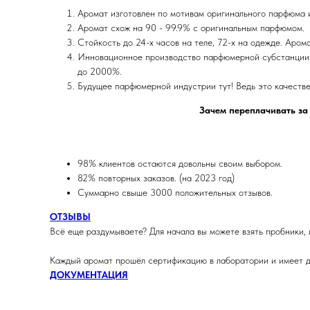
Аромат изготовлен по мотивам оригинального парфюма
Аромат схож на 90 - 99.9% с оригинальным парфюмом.
Стойкость до 24-х часов на теле, 72-х на одежде. Аром
Инновационное производство парфюмерной субстанции 
до 2000%.
Будущее парфюмерной индустрии тут! Ведь это качеств
Зачем переплачивать за
98% клиентов остаются довольны своим выбором.
82% повторных заказов. (на 2023 год)
Суммарно свыше 3000 положительных отзывов.
ОТЗЫВЫ
Всё еще раздумываете? Для начала вы можете взять пробники, 
Каждый аромат прошёл сертификацию в лаборатории и имеет д
ДОКУМЕНТАЦИЯ