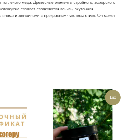
ю топленого меда. Древесные элементы стройного, заморского
слевкусие создает сладковатая ваниль, окутанная
ужчинами и женщинами с прекрасным чувством стиля. Он может
Lux