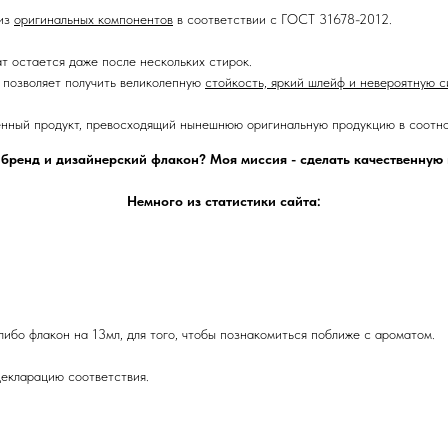
 из
оригинальных компонентов
в соответствии с ГОСТ 31678-2012.
ат остается даже после нескольких стирок.
позволяет получить великолепную
стойкость, яркий шлейф и невероятную с
енный продукт, превосходящий нынешнюю оригинальную продукцию в соотно
 бренд и дизайнерский флакон? Моя миссия - сделать качественну
Немного из статистики сайта:
либо флакон на 13мл, для того, чтобы познакомиться поближе с ароматом.
екларацию соответствия.