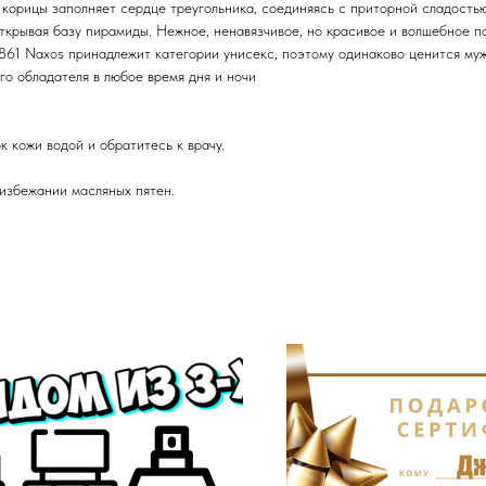
корицы заполняет сердце треугольника, соединяясь с приторной сладость
ткрывая базу пирамиды. Нежное, ненавязчивое, но красивое и волшебное по
1861 Naxos принадлежит категории унисекс, поэтому одинаково ценится м
го обладателя в любое время дня и ночи
 кожи водой и обратитесь к врачу.
 избежании масляных пятен.