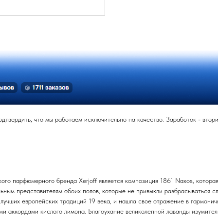
твердить, что мы работаем исключительно на качество. Заработок - вторич
ого парфюмерного бренда Xerjoff является композиция 1861 Naxos, которая
ьным представителям обоих полов, которые не привыкли разбрасываться с
лучших европейских традиций 19 века, и нашла свое отражение в гармонич
ыми аккордами кислого лимона. Благоухание великолепной лаванды изумите