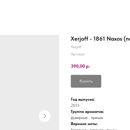
Xerjoff - 1861 Naxos (
Xerjoff
Артикул:
390,00
р.
Купить
Год выпуска:
2015
Группа ароматов:
фужерные , пряные
Верхние ноты:
бергамот , лаванда , лимон