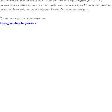
Мы специально работали на OZON 4 месяца, чтобы еще раз подтвердить, что мы
работаем исключительно на качество. Заработок - вторичная цель! Отзывы на сайте уже
давно не обновляем, на озоне удержали 5 звезд. Это о многом говорит!
Ознакомиться с отзывами можно тут
https://mj-shop.fun/reviews