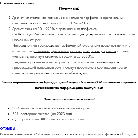
Почему именно мы?
Почему мы:
Аромат изготовлен по мотивам оригинального парфюма из
оригинальных
компонентов
в соответствии с ГОСТ 31678-2012.
Аромат схож на 90 - 99.9% с оригинальным парфюмом.
Стойкость до 24-х часов на теле, 72-х на одежде. Аромат остается даже после
нескольких стирок.
Инновационное производство парфюмерной субстанции позволяет получить
великолепную
стойкость, яркий шлейф и невероятную силу аромата
, а также
уменьшить конечную стоимость продукта до 2000%.
Будущее парфюмерной индустрии тут! Ведь это качественный продукт,
превосходящий нынешнюю оригинальную продукцию в соотношении цена/
качество, который может позволить себе каждый.
Зачем переплачивать за бренд и дизайнерский флакон? Моя миссия - сделать
качественную парфюмерию доступной!
Немного из статистики сайта:
98% клиентов остаются довольны своим выбором.
82% повторных заказов. (на 2023 год)
Суммарно свыше 3000 положительных отзывов.
ОТЗЫВЫ
Всё еще раздумываете? Для начала вы можете взять пробники, либо флакон на 13мл, для