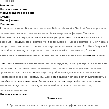
Пол: Уни
Описание
Почему именно мы?
Меры предосторожности
Отзывы
Наши флаконы
Описание
Янтарно-солнечный Bergamask сочинен в 2014-м Alessandro Gualtieri. Его невероятное
благоухание основано на лаконичной, но беспроигрышной формуле. Маэстро
Алессандро Гуалтьери, использовав всего пару ароматных составляющих – мускус и
бергамот – создал в своей знаменитой провокационной манере эфемерно-мистическую,
но при этом удивительно стойкую авторскую унисекс-композицию Orto Parisi Bergamask,
способную половину суток радовать своих носителей и их окружение. Причем
остаточное «послевкусие» прослушиваются чарующим флером и в последующие часы.
Orto Parisi Bergamask очаровательно шлейфит: чарующе, но не чрезмерно, что делает его,
во-первых, идеальным летним парфюмом, а во-вторых желанным унисекс-подарком:
оригинальным, создающим магическую ауру обаяния и чувственности вокруг своих
носителей и особенно носительниц. Ценность подарка подчеркивается элегантностью
дизайна: флакон исключительно благородных простых очертаний с высоким золотым
колпачком содержит источник драгоценного благоухания медвяно-золотого,
праздничного оттенка.
Почему именно мы?
Почему мы:
Аромат изготовлен по мотивам оригинального парфюма из
оригинальных