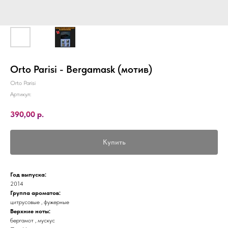
Orto Parisi - Bergamask (мотив)
Orto Parisi
Артикул:
390,00
р.
Купить
Год выпуска:
2014
Группа ароматов:
цитрусовые , фужерные
Верхние ноты:
бергамот , мускус