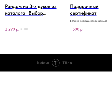
Рандом из 3-х духов из
Подарочный
каталога "Выбор
сертификат
Джогера"
Если не знаешь, какой аромат под
сертификат - лучший выбор!
2 290
р.
1 500
р.
3 000
р.
Tilda
Made on