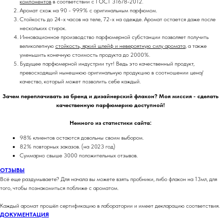
компонентов
в соответствии с ГОСТ 31678-2012.
Аромат схож на 90 - 99.9% с оригинальным парфюмом.
Стойкость до 24-х часов на теле, 72-х на одежде. Аромат остается даже после
нескольких стирок.
Инновационное производство парфюмерной субстанции позволяет получить
великолепную
стойкость, яркий шлейф и невероятную силу аромата
, а также
уменьшить конечную стоимость продукта до 2000%.
Будущее парфюмерной индустрии тут! Ведь это качественный продукт,
превосходящий нынешнюю оригинальную продукцию в соотношении цена/
качество, который может позволить себе каждый.
Зачем переплачивать за бренд и дизайнерский флакон? Моя миссия - сделать
качественную парфюмерию доступной!
Немного из статистики сайта:
98% клиентов остаются довольны своим выбором.
82% повторных заказов. (на 2023 год)
Суммарно свыше 3000 положительных отзывов.
ОТЗЫВЫ
Всё еще раздумываете? Для начала вы можете взять пробники, либо флакон на 13мл, для
того, чтобы познакомиться поближе с ароматом.
Каждый аромат прошёл сертификацию в лаборатории и имеет декларацию соответствия.
ДОКУМЕНТАЦИЯ