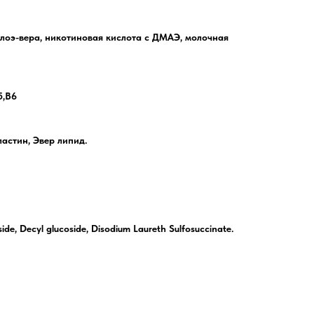
алоэ-вера, никотиновая кислота с ДМАЭ, молочная
5,В6
ластин,
Эвер липид.
ide, Decyl glucoside, Disodium Laureth Sulfosuccinate.