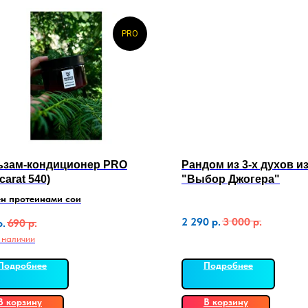
PRO
ьзам-кондиционер PRO
Рандом из 3-х духов из
carat 540)
"Выбор Джогера"
ен протеинами сои
2 290
р.
3 000
р.
р.
690
р.
 наличии
Подробнее
Подробнее
В корзину
В корзину