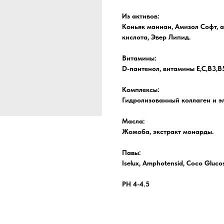
Из активов:
Коньяк маннан, Амизол Софт, 
кислота, Эвер Липид.
Витамины:
D-пантенол, витамины Е,С,В3,В
Комплексы:
Гидролизованный коллаген и э
Масла:
Жожоба, экстракт монарды.
Павы:
Iselux, Amphotensid, Coco Glucos
PH 4-4.5