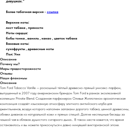
девушках."
Более табачная версия -
ссылка
Верхние ноты:
лист табака , пряности
Ноты сердца:
бобы тонка , ваниль , какао , цветок табака
Базовые ноты:
сухофрукты , древесные ноты
Пол: Уни
Описание
Почему мы?
Меры предосторожности
Отзывы
Наши флаконыы
Описание
Tom Ford Tobacco Vanille — роскошный тёплый древесно-пряный унисекс-парфюм,
выпущенный в 2007 году американским брендом Tom Ford в рамках эксклюзивной
коллекции Private Blend. Созданная парфюмером Оливье Жиллотеном ароматическая
композиция создаёт изысканную атмосферу элитного английского клуба для
джентльменов, воздух которого наполнен запахами дорогого табака, ценной древесины,
обивки диванов из натуральной кожи и пряных специй. Долгие неспешные беседы за
чашкой чая в облаках душистого сигарного дыма… В таком месте кажется, что время
остановилось и вы можете прикоснуться к давно минувшей викторианской эпохе.