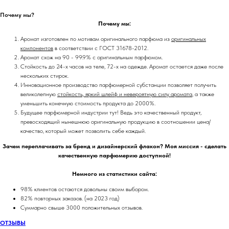
Почему мы?
Почему мы:
Аромат изготовлен по мотивам оригинального парфюма из
оригинальных
компонентов
в соответствии с ГОСТ 31678-2012.
Аромат схож на 90 - 99.9% с оригинальным парфюмом.
Стойкость до 24-х часов на теле, 72-х на одежде. Аромат остается даже после
нескольких стирок.
Инновационное производство парфюмерной субстанции позволяет получить
великолепную
стойкость, яркий шлейф и невероятную силу аромата
, а также
уменьшить конечную стоимость продукта до 2000%.
Будущее парфюмерной индустрии тут! Ведь это качественный продукт,
превосходящий нынешнюю оригинальную продукцию в соотношении цена/
качество, который может позволить себе каждый.
Зачем переплачивать за бренд и дизайнерский флакон? Моя миссия - сделать
качественную парфюмерию доступной!
Немного из статистики сайта:
98% клиентов остаются довольны своим выбором.
82% повторных заказов. (на 2023 год)
Суммарно свыше 3000 положительных отзывов.
ОТЗЫВЫ