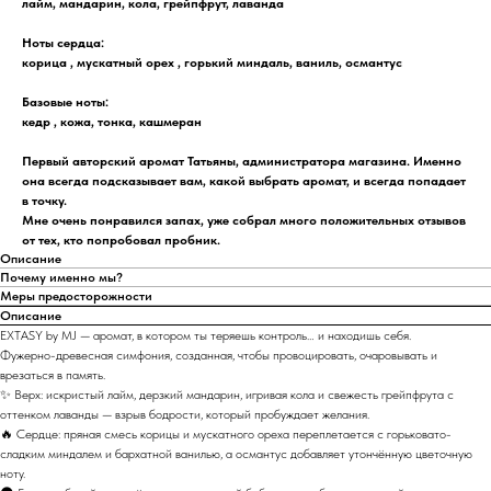
лайм, мандарин, кола, грейпфрут, лаванда
Ноты сердца:
корица , мускатный орех , горький миндаль, ваниль, османтус
Базовые ноты:
кедр , кожа, тонка, кашмеран
Первый авторский аромат Татьяны, администратора магазина. Именно
она всегда подсказывает вам, какой выбрать аромат, и всегда попадает
в точку.
Мне очень понравился запах, уже собрал много положительных отзывов
от тех, кто попробовал пробник.
Описание
Почему именно мы?
Меры предосторожности
Описание
EXTASY by MJ — аромат, в котором ты теряешь контроль… и находишь себя.
Фужерно-древесная симфония, созданная, чтобы провоцировать, очаровывать и
врезаться в память.
✨ Верх: искристый лайм, дерзкий мандарин, игривая кола и свежесть грейпфрута с
оттенком лаванды — взрыв бодрости, который пробуждает желания.
🔥 Сердце: пряная смесь корицы и мускатного ореха переплетается с горьковато-
сладким миндалем и бархатной ванилью, а османтус добавляет утончённую цветочную
ноту.