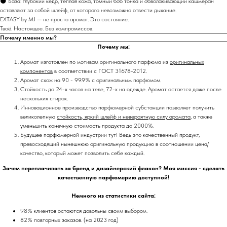
🌑 База: глубокий кедр, тёплая кожа, томный боб тонка и обволакивающий кашмеран
оставляют за собой шлейф, от которого невозможно отвести дыхание.
EXTASY by MJ — не просто аромат. Это состояние.
Твоё. Настоящее. Без компромиссов.
Почему именно мы?
Почему мы:
Аромат изготовлен по мотивам оригинального парфюма из
оригинальных
компонентов
в соответствии с ГОСТ 31678-2012.
Аромат схож на 90 - 99.9% с оригинальным парфюмом.
Стойкость до 24-х часов на теле, 72-х на одежде. Аромат остается даже после
нескольких стирок.
Инновационное производство парфюмерной субстанции позволяет получить
великолепную
стойкость, яркий шлейф и невероятную силу аромата
, а также
уменьшить конечную стоимость продукта до 2000%.
Будущее парфюмерной индустрии тут! Ведь это качественный продукт,
превосходящий нынешнюю оригинальную продукцию в соотношении цена/
качество, который может позволить себе каждый.
Зачем переплачивать за бренд и дизайнерский флакон? Моя миссия - сделать
качественную парфюмерию доступной!
Немного из статистики сайта:
98% клиентов остаются довольны своим выбором.
82% повторных заказов. (на 2023 год)