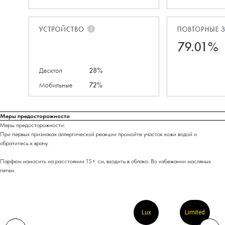
Меры предосторожности
Меры предосторожности:
При первых признаках аллергической реакции промойте участок кожи водой и
обратитесь к врачу.
Парфюм наносить на расстоянии 15+ см, входить в облако. Во избежании масляных
пятен.
Lux
Limited