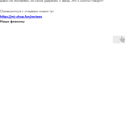
давно не обновляем, на озоне удержали 5 звезд. Это о многом говорит!
Ознакомиться с отзывами можно тут
https://mj-shop.fun/reviews
Наши флаконы
L