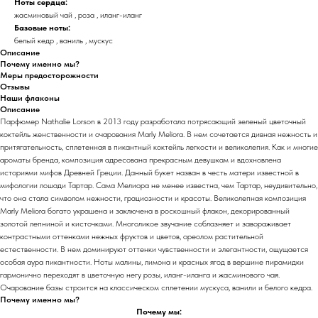
Ноты сердца:
жасминовый чай , роза , иланг-иланг
Базовые ноты:
белый кедр , ваниль , мускус
Описание
Почему именно мы?
Меры предосторожности
Отзывы
Наши флаконы
Описание
Парфюмер Nathalie Lorson в 2013 году разработала потрясающий зеленый цветочный
коктейль женственности и очарования Marly Meliora. В нем сочетается дивная нежность и
притягательность, сплетенная в пикантный коктейль легкости и великолепия. Как и многие
ароматы бренда, композиция адресована прекрасным девушкам и вдохновлена
историями мифов Древней Греции. Данный букет назван в честь матери известной в
мифологии лошади Тартар. Сама Мелиора не менее известна, чем Тартар, неудивительно,
что она стала символом нежности, грациозности и красоты. Великолепная композиция
Marly Meliora богато украшена и заключена в роскошный флакон, декорированный
золотой лепниной и кисточками. Многоликое звучание соблазняет и завораживает
контрастными оттенками нежных фруктов и цветов, ореолом растительной
естественности. В нем доминируют оттенки чувственности и элегантности, ощущается
особая аура пикантности. Ноты малины, лимона и красных ягод в вершине пирамидки
гармонично переходят в цветочную негу розы, иланг-иланга и жасминового чая.
Очарование базы строится на классическом сплетении мускуса, ванили и белого кедра.
Почему именно мы?
Почему мы: