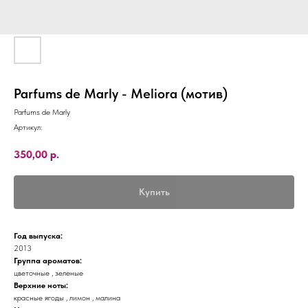
Parfums de Marly - Meliora (мотив)
Parfums de Marly
Артикул:
350,00
р.
Купить
Год выпуска:
2013
Группа ароматов:
цветочные , зеленые
Верхние ноты:
красные ягоды , лимон , малина