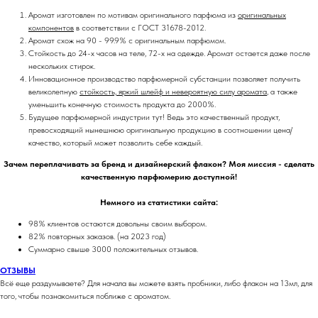
Аромат изготовлен по мотивам оригинального парфюма из
оригинальных
компонентов
в соответствии с ГОСТ 31678-2012.
Аромат схож на 90 - 99.9% с оригинальным парфюмом.
Стойкость до 24-х часов на теле, 72-х на одежде. Аромат остается даже после
нескольких стирок.
Инновационное производство парфюмерной субстанции позволяет получить
великолепную
стойкость, яркий шлейф и невероятную силу аромата
, а также
уменьшить конечную стоимость продукта до 2000%.
Будущее парфюмерной индустрии тут! Ведь это качественный продукт,
превосходящий нынешнюю оригинальную продукцию в соотношении цена/
качество, который может позволить себе каждый.
Зачем переплачивать за бренд и дизайнерский флакон? Моя миссия - сделать
качественную парфюмерию доступной!
Немного из статистики сайта:
98% клиентов остаются довольны своим выбором.
82% повторных заказов. (на 2023 год)
Суммарно свыше 3000 положительных отзывов.
ОТЗЫВЫ
Всё еще раздумываете? Для начала вы можете взять пробники, либо флакон на 13мл, для
того, чтобы познакомиться поближе с ароматом.