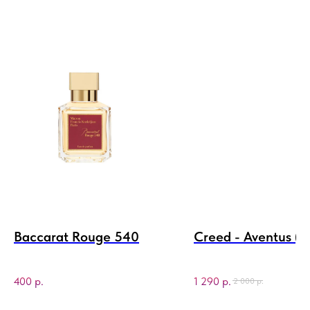
L
Baccarat Rouge 540
Creed - Aventus (
400
р.
1 290
р.
2 000
р.