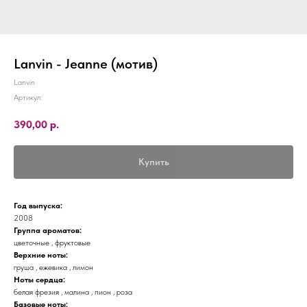
Lanvin - Jeanne (мотив)
Lanvin
Артикул:
390,00
р.
Купить
Год выпуска:
2008
Группа ароматов:
цветочные , фруктовые
Верхние ноты:
груша , ежевика , лимон
Ноты сердца:
белая фрезия , малина , пион , роза
Базовые ноты: