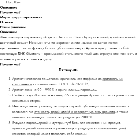
Пол: Жен
Описание
Почему мы?
Меры предосторожности
Отзывы
Наши флаконы
Описание
Женская парфюмерная вода Ange ou Demon от Givenchy – роскошный, яркий восточный
цветочный аромат. Нежные ноты мандарина и лилии изысканно дополняются
чувственным трио шафрана, абсолю дуба и палисандра. Аромат представляет собой
настоящую ДНК Givenchy – французский стиль, элегантный шик, игривую спонтанность и
истинно аристократическую душу.
Почему мы?
Почему мы:
Аромат изготовлен по мотивам оригинального парфюма из
оригинальных
компонентов
в соответствии с ГОСТ 31678-2012.
Аромат схож на 90 - 99.9% с оригинальным парфюмом.
Стойкость до 24-х часов на теле, 72-х на одежде. Аромат остается даже после
нескольких стирок.
Инновационное производство парфюмерной субстанции позволяет получить
великолепную
стойкость, яркий шлейф и невероятную силу аромата
, а также
уменьшить конечную стоимость продукта до 2000%.
Будущее парфюмерной индустрии тут! Ведь это качественный продукт,
превосходящий нынешнюю оригинальную продукцию в соотношении цена/
качество, который может позволить себе каждый.