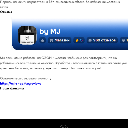
Парфюм наносить на расстоянии 15+ см, входить в облако. Во избежании масляных
пятен.
Отзывы
Мы специально работали на OZON 4 месяца, чтобы еще раз подтвердить, что мы
работаем исключительно на качество. Заработок - вторичная цель! Отзывы на сайте уже
давно не обновляем, на озоне удержали 5 звезд. Это о многом говорит!
Ознакомиться с отзывами можно тут
https://mj-shop.fun/reviews
Наши флаконы