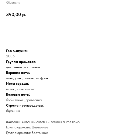
Givenchy
390,00
р.
Добавить в корзину
Год выпуска:
2006
Группа ароматов:
цветочные , восточные
Верхние ноты:
мандарин , тимьян , шафран
Ноты сердца:
лилия , иланг-иланг
Базовые ноты:
бобы тонка , древесина
Страна производства:
Франция
дживанши живанши ангелы и демоны ангел демон
Группа аромата: Цветочные
Группа аромата: Восточные