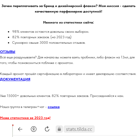
Зачем переплачивать за бренд и дизайнерский флакон? Моя миссия - сделать
качественную парфюмерию доступной!
Немного из статистики сайта:
98% клиентов остаются довольны своим выбором.
82% повторных заказов. (на 2023 год)
Суммарно свыше 3000 положительных отзывов.
ОТЗЫВЫ
Всё еще раздумываете? Для начала вы можете взять пробники, либо флакон на 13мл, для
того, чтобы познакомиться поближе с ароматом.
Каждый аромат прошёл сертификацию в лаборатории и имеет декларацию соответствия.
ДОКУМЕНТАЦИЯ
Уже 15000+ довольных клиентов. 82% повторных заказов. Присоединяйся к нам.
Наша группа в телеграм+чат -
ссылка
Ниже статистика за 2023 год!