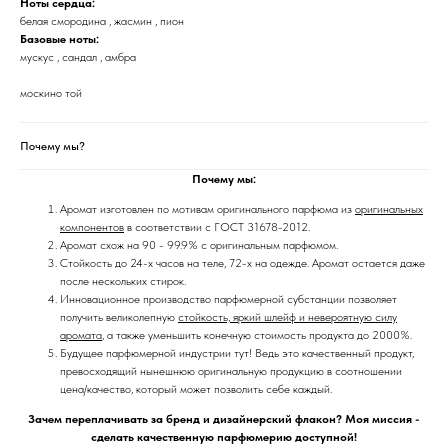
Ноты сердца:
белая смородина , жасмин , пион
Базовые ноты:
мускус , сандал , амбра
москино той
Почему мы?
Почему мы:
Аромат изготовлен по мотивам оригинального парфюма из
оригинальных
компонентов
в соответствии с ГОСТ 31678-2012.
Аромат схож на 90 - 99.9% с оригинальным парфюмом.
Стойкость до 24-х часов на теле, 72-х на одежде. Аромат остается даже
после нескольких стирок.
Инновационное производство парфюмерной субстанции позволяет
получить великолепную
стойкость, яркий шлейф и невероятную силу
аромата
, а также уменьшить конечную стоимость продукта до 2000%.
Будущее парфюмерной индустрии тут! Ведь это качественный продукт,
превосходящий нынешнюю оригинальную продукцию в соотношении
цена/качество, который может позволить себе каждый.
Зачем переплачивать за бренд и дизайнерский флакон? Моя миссия -
сделать качественную парфюмерию доступной!