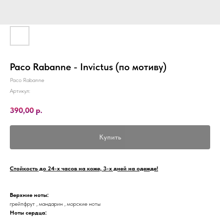
Paco Rabanne - Invictus (по мотиву)
Paco Rabanne
Артикул:
390,00
р.
Купить
Стойкость до 24-х часов на коже, 3-х дней на одежде!
Верхние ноты:
грейпфрут , мандарин , морские ноты
Ноты сердца: