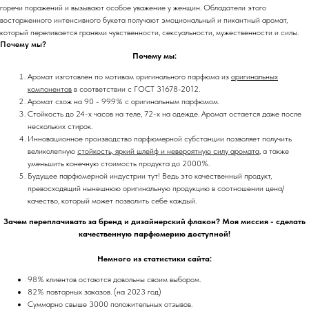
горечи поражений и вызывают особое уважение у женщин. Обладатели этого
восторженного интенсивного букета получают эмоциональный и пикантный аромат,
который переливается гранями чувственности, сексуальности, мужественности и силы.
Почему мы?
Почему мы:
Аромат изготовлен по мотивам оригинального парфюма из
оригинальных
компонентов
в соответствии с ГОСТ 31678-2012.
Аромат схож на 90 - 99.9% с оригинальным парфюмом.
Стойкость до 24-х часов на теле, 72-х на одежде. Аромат остается даже после
нескольких стирок.
Инновационное производство парфюмерной субстанции позволяет получить
великолепную
стойкость, яркий шлейф и невероятную силу аромата
, а также
уменьшить конечную стоимость продукта до 2000%.
Будущее парфюмерной индустрии тут! Ведь это качественный продукт,
превосходящий нынешнюю оригинальную продукцию в соотношении цена/
качество, который может позволить себе каждый.
Зачем переплачивать за бренд и дизайнерский флакон? Моя миссия - сделать
качественную парфюмерию доступной!
Немного из статистики сайта:
98% клиентов остаются довольны своим выбором.
82% повторных заказов. (на 2023 год)
Суммарно свыше 3000 положительных отзывов.