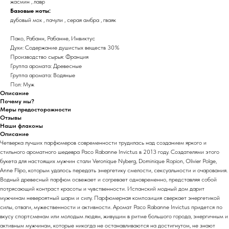
жасмин , лавр
Базовые ноты:
дубовый мох , пачули , серая амбра , гваяк
Пако, Рабанн, Рабанне, Инвиктус
Духи: Содержание душистых веществ 30%
Производство сырья: Франция
Группа аромата: Древесные
Группа аромата: Водяные
Пол: Муж
Описание
Почему мы?
Меры предосторожности
Отзывы
Наши флаконы
Описание
Четверка лучших парфюмеров современности трудилась над созданием яркого и
стильного ароматного шедевра Paco Rabanne Invictus в 2013 году. Создателями этого
букета для настоящих мужчин стали Veronique Nyberg, Dominique Ropion, Olivier Polge,
Anne Flipo, которым удалось передать энергетику смелости, сексуальности и очарования.
Водный древесный парфюм освежает и согревает одновременно, представляя собой
потрясающий контраст красоты и чувственности. Испанский модный дом дарит
мужчинам невероятный шарм и силу. Парфюмерная композиция сверкает энергетикой
силы, отваги, мужественности и активности. Аромат Paco Rabanne Invictus придется по
вкусу спортсменам или молодым людям, живущим в ритме большого города, энергичным и
активным мужчинам, которые никогда не останавливаются на достигнутом, не знают